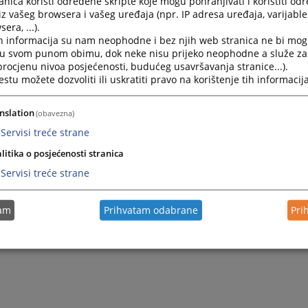
nica koristi određene skripte koje mogu pohranjivati i koristiti od
iz vašeg browsera i vašeg uređaja (npr. IP adresa uređaja, varijable 
era, ...).
h informacija su nam neophodne i bez njih web stranica ne bi mog
i u svom punom obimu, dok neke nisu prijeko neophodne a služe z
 procjenu nivoa posjećenosti, budućeg usavršavanja stranice...).
tu možete dozvoliti ili uskratiti pravo na korištenje tih informacija
nslation
(obavezna)
Servisi treće strane
litika o posjećenosti stranica
Servisi treće strane
tam
Prihvatam odabrane
Pri