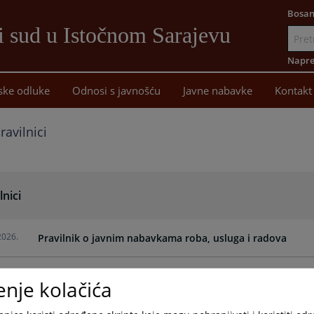
Bosan
i sud u Istočnom Sarajevu
Idi
na
Napre
sadržaj
ske odluke
Odnosi s javnošću
Javne nabavke
Kontakt
ravilnici
lnici
2026.
Pravilnik o javnim nabavkama roba, usluga i radova
enje kolačića