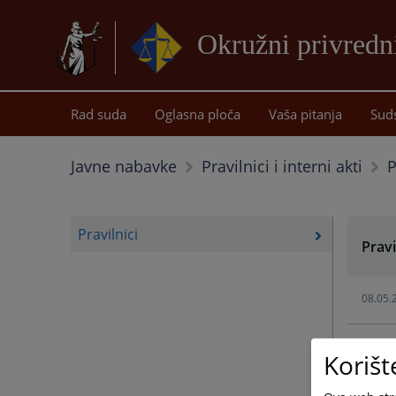
Okružni privredn
Rad suda
Oglasna ploča
Vaša pitanja
Sud
P
Javne nabavke
Pravilnici i interni akti
Pravilnici
Pravi
08.05.
Korišt