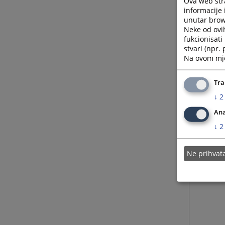
Ova web stra
informacije 
unutar brows
Neke od ovi
fukcionisat
stvari (npr.
Na ovom mjes
Tra
↓
2
Ana
↓
2
Ne prihva