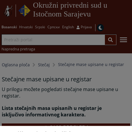
Okružni privredni sud u
Istočnom Sarajevu
Bosanski
Hrvatski
Srpski
Српски
English
Prijava
Napredna pretraga
Stečajne mase upisane u registar
Oglasna ploča
Stečaj
Stečajne mase upisane u registar
U prilogu možete pogledati stečajne mase upisane u
registar.
Lista stečajnih masa upisanih u registar je
isključivo informativnog karaktera.
2183
PREGLEDA