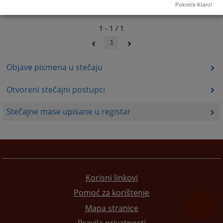
Pokreće Klaro!
1 - 1 / 1
1
Objave pismena u stečaju
Otvoreni stečajni postupci
Stečajne mase upisane u registar
Korisni linkovi
Pomoć za korištenje
Mapa stranice