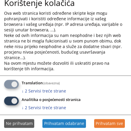
Korištenje kolačića
Ova web stranica koristi određene skripte koje mogu
pohranjivati i koristiti određene informacije iz vašeg
browsera i vašeg uređaja (npr. IP adresa uređaja, varijable o
sesiji unutar browsera, ...).
Prateći dokumenti
Neke od ovih informacija su nam neophodne i bez njih web
stranica ne bi mogla fukcionisati u svom punom obimu, dok
Stečajne mase upisane u registar
neke nisu prijeko neophodne a služe za dodatne stvari (npr.
procjenu nivoa posjećenosti, budućeg usavršavanja
stranice...).
Na ovom mjestu možete dozvoliti ili uskratiti pravo na
korištenje tih informacija.
Translation
(obavezna)
↓
2
Servisi treće strane
Analitika o posjećenosti stranica
↓
2
Servisi treće strane
Ne prihvatam
Prihvatam odabrane
Prihvatam sve