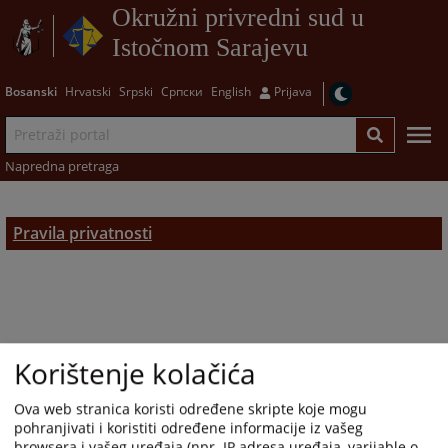
Okružni privredni sud u
Istočnom Sarajevu
Bosanski
Hrvatski
Srpski
Српски
English
Prijava
Napredna pretraga
Pravila privatnosti
Korištenje kolačića
Ova web stranica koristi određene skripte koje mogu
pohranjivati i koristiti određene informacije iz vašeg
browsera i vašeg uređaja (npr. IP adresa uređaja, varijable o