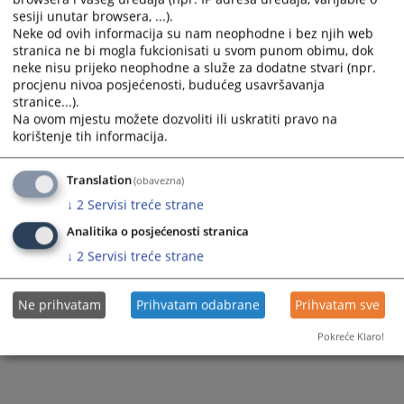
sesiji unutar browsera, ...).
Neke od ovih informacija su nam neophodne i bez njih web
stranica ne bi mogla fukcionisati u svom punom obimu, dok
neke nisu prijeko neophodne a služe za dodatne stvari (npr.
procjenu nivoa posjećenosti, budućeg usavršavanja
stranice...).
Na ovom mjestu možete dozvoliti ili uskratiti pravo na
korištenje tih informacija.
Translation
(obavezna)
↓
2
Servisi treće strane
Analitika o posjećenosti stranica
↓
2
Servisi treće strane
Ne prihvatam
Prihvatam odabrane
Prihvatam sve
Pokreće Klaro!