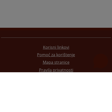
Korisni linkovi
Pomoć za korištenje
Mapa stranice
Pravila privatnosti
Redizajn web stranice je finansirala Evropska unija. Za njen sadržaj isključivo je odgovorno
Visoko sudsko i tužilačko vijeće BiH i ona ne odražava nužno stavove Evropske unije.