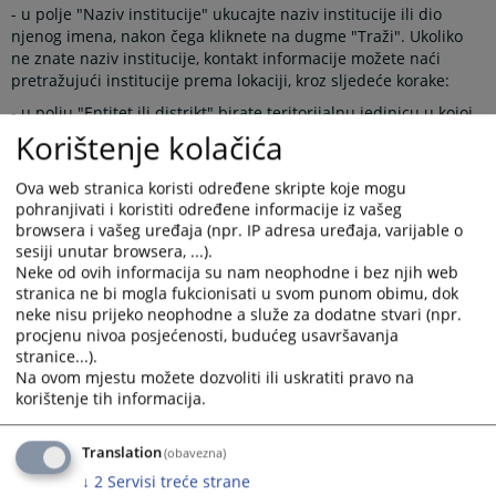
- u polje "Naziv institucije" ukucajte naziv institucije ili dio
njenog imena, nakon čega kliknete na dugme "Traži". Ukoliko
ne znate naziv institucije, kontakt informacije možete naći
pretražujući institucije prema lokaciji, kroz sljedeće korake:
- u polju "Entitet ili distrikt" birate teritorijalnu jedinicu u kojoj
se sud, čije kontakt podatke tražite, nalazi. Nakon tog koraka,
Korištenje kolačića
otvoriće se polje kanton, odnosno grad u kom trebate izabrati
lokaciju na kojoj se sud nalazi i zatim kliknuti dugme "Traži".
Ova web stranica koristi određene skripte koje mogu
pohranjivati i koristiti određene informacije iz vašeg
Nakon ove akcije dobićete jednu ili više institucija koje
browsera i vašeg uređaja (npr. IP adresa uređaja, varijable o
odgovaraju uslovima pretrage.
sesiji unutar browsera, ...).
Podaci adresara pravosudnih institucija se održavaju
Neke od ovih informacija su nam neophodne i bez njih web
centralizovano. Ukoliko imate saznanja o promjeni kontakt
stranica ne bi mogla fukcionisati u svom punom obimu, dok
podataka za institucije iz adresara, molimo kontaktirajte Web
neke nisu prijeko neophodne a služe za dodatne stvari (npr.
uredništvo putem adrese:
weburednistvo@pravosudje.ba
procjenu nivoa posjećenosti, budućeg usavršavanja
stranice...).
Adresar je dostupan putem linka prikazanog u okviru desnog
Na ovom mjestu možete dozvoliti ili uskratiti pravo na
menija.
korištenje tih informacija.
Prikazana vijest je na
:
Bosanski jezik
Translation
(obavezna)
Linkovi
↓
2
Servisi treće strane