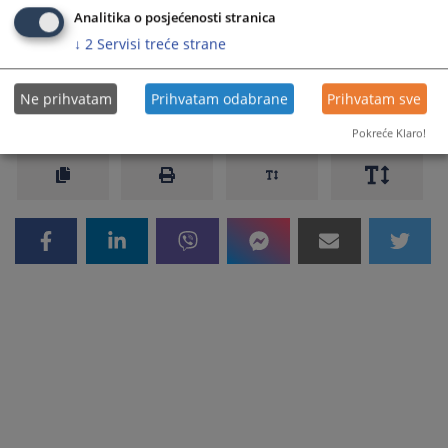
Analitika o posjećenosti stranica
Adresar pravosudnih institucija
↓
2
Servisi treće strane
Ne prihvatam
Prihvatam odabrane
Prihvatam sve
21763
PREGLEDA
Pokreće Klaro!