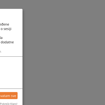
ređene
o sesiji
la
a dodatne
.
hvatam sve
Pokreće Klaro!