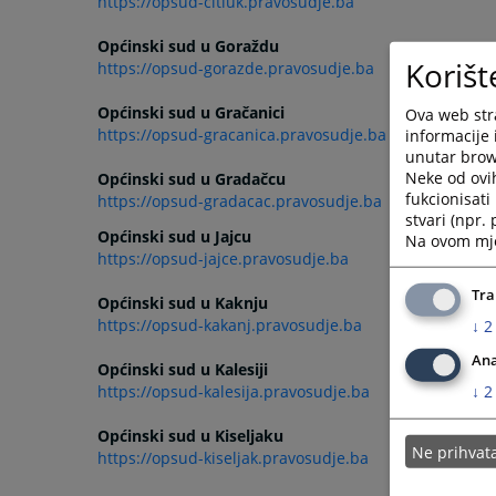
https://opsud-citluk.pravosudje.ba
Općinski sud u Goraždu
Korišt
https://opsud-gorazde.pravosudje.ba
Općinski sud u Gračanici
Ova web stra
https://opsud-gracanica.pravosudje.ba
informacije 
unutar brows
Neke od ovi
Općinski sud u Gradačcu
fukcionisat
https://opsud-gradacac.pravosudje.ba
stvari (npr.
Općinski sud u Jajcu
Na ovom mjes
https://opsud-jajce.pravosudje.ba
Tra
Općinski sud u Kaknju
https://opsud-kakanj.pravosudje.ba
↓
2
Ana
Općinski sud u Kalesiji
↓
2
https://opsud-kalesija.pravosudje.ba
Općinski sud u Kiseljaku
Ne prihva
https://opsud-kiseljak.pravosudje.ba