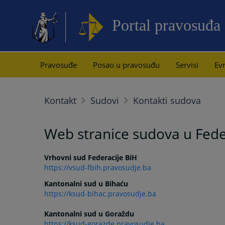
Portal pravosuđa
Pravosuđe
Posao u pravosuđu
Servisi
Evr
Kontakt
Sudovi
Kontakti sudova
Web stranice sudova u Fede
Vrhovni sud Federacije BiH
https://vsud-fbih.pravosudje.ba
Kantonalni sud u Bihaću
https://ksud-bihac.pravosudje.ba
Kantonalni sud u Goraždu
https://ksud-gorazde.pravosudje.ba