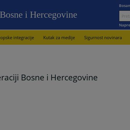
Bosan
 Bosne i Hercegovine
Idi
na
Napre
sadržaj
opske integracije
Kutak za medije
Sigurnost novinara
raciji Bosne i Hercegovine