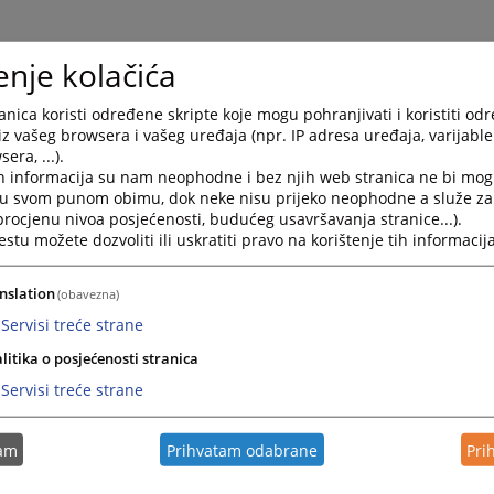
enje kolačića
nica koristi određene skripte koje mogu pohranjivati i koristiti od
iz vašeg browsera i vašeg uređaja (npr. IP adresa uređaja, varijable 
era, ...).
h informacija su nam neophodne i bez njih web stranica ne bi mog
i u svom punom obimu, dok neke nisu prijeko neophodne a služe z
 procjenu nivoa posjećenosti, budućeg usavršavanja stranice...).
tu možete dozvoliti ili uskratiti pravo na korištenje tih informacija
nslation
(obavezna)
Servisi treće strane
litika o posjećenosti stranica
Servisi treće strane
tam
Prihvatam odabrane
Pri