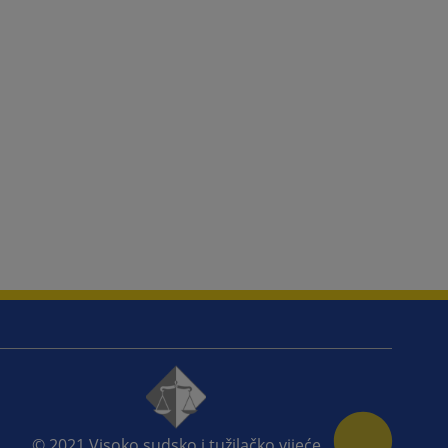
© 2021
Visoko sudsko i tužilačko vijeće