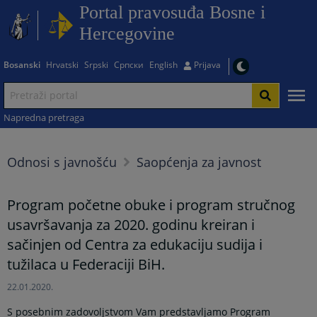
Portal pravosuđa Bosne i
Hercegovine
Bosanski
Hrvatski
Srpski
Српски
English
Prijava
Napredna pretraga
Odnosi s javnošću
Saopćenja za javnost
Program početne obuke i program stručnog
usavršavanja za 2020. godinu kreiran i
sačinjen od Centra za edukaciju sudija i
tužilaca u Federaciji BiH.
22.01.2020.
S posebnim zadovoljstvom Vam predstavljamo Program