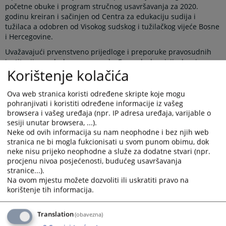
početne obuke i program stručnog usavršavanja za 2020.
godinu kreiran i sačinjen od Centra za edukaciju sudija i
tužilaca a odobren od Visokog sudskog i tužilačkog vijeće Bosne
i Hercegovine.
Uvažavajući prvenstveno prijedloge i preporuke pravosudnih
institucija za obukom, preporuke Evropske komisije, kao i
Korištenje kolačića
obaveze prema strateškim dokumentima u Bosni i Hercegovini,
te preporuke stalne komisije za edukaciju VSTV BiH, kreirali
smo Program početne obuke i program stručnog usavršavanja
Ova web stranica koristi određene skripte koje mogu
za 2020. godinu, koji obuhvata oko 165 edukativnih aktivnosti
pohranjivati i koristiti određene informacije iz vašeg
koje će biti realizirane u okviru početne, kontinuirane i
browsera i vašeg uređaja (npr. IP adresa uređaja, varijable o
specijalističkih obuka.
sesiji unutar browsera, ...).
Neke od ovih informacija su nam neophodne i bez njih web
Koristimo ovu priliku da Vas zamolimo da Program početne
stranica ne bi mogla fukcionisati u svom punom obimu, dok
obuke i stručnog usavršavanja sudia i tužilaca za 2020. godinu
neke nisu prijeko neophodne a služe za dodatne stvari (npr.
objavite vašu internet stranicu web portala pravosudje.ba
procjenu nivoa posjećenosti, budućeg usavršavanja
stranice...).
Za više informacija možete se obratiti Centru za edukaciju
Na ovom mjestu možete dozvoliti ili uskratiti pravo na
sudija i tužilaca u Federaciji BiH putem e-mail adrese:
korištenje tih informacija.
cestfbih@cest.gov.ba ili telefonom +387 33 562 550.
Prikazana vijest je na
:
Bosanski jezik
Translation
(obavezna)