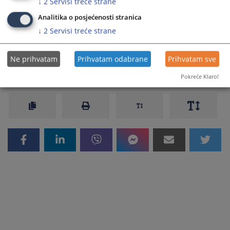
↓
2
Servisi treće strane
Prateći dokumenti
Analitika o posjećenosti stranica
Program CEST FBIH 2020
↓
2
Servisi treće strane
Ne prihvatam
Prihvatam odabrane
Prihvatam sve
16121
PREGLEDA
Pokreće Klaro!