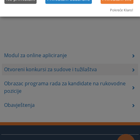
Pokreće Klaro!
Modul za online apliciranje
Otvoreni konkursi za sudove i tužilaštva
Obrazac programa rada za kandidate na rukovodne
pozicije
Obavještenja