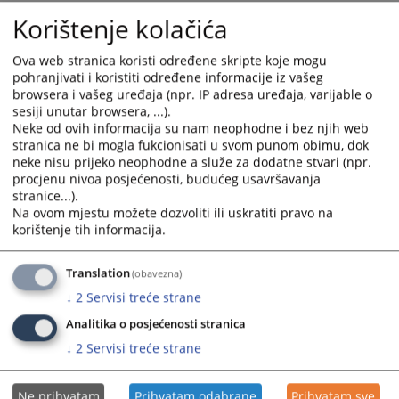
Korištenje kolačića
Ova web stranica koristi određene skripte koje mogu
pohranjivati i koristiti određene informacije iz vašeg
browsera i vašeg uređaja (npr. IP adresa uređaja, varijable o
sesiji unutar browsera, ...).
Neke od ovih informacija su nam neophodne i bez njih web
stranica ne bi mogla fukcionisati u svom punom obimu, dok
neke nisu prijeko neophodne a služe za dodatne stvari (npr.
Trenutno nema vijesti
procjenu nivoa posjećenosti, budućeg usavršavanja
stranice...).
Na ovom mjestu možete dozvoliti ili uskratiti pravo na
korištenje tih informacija.
Translation
(obavezna)
↓
2
Servisi treće strane
Analitika o posjećenosti stranica
↓
2
Servisi treće strane
Ne prihvatam
Prihvatam odabrane
Prihvatam sve