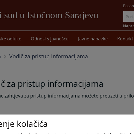
Bosan
i sud u Istočnom Sarajevu
Idi
na
Napre
sadržaj
ske odluke
Odnosi s javnošću
Javne nabavke
Kontakt
Vodič za pristup informacijama
a
č za pristup informacijama
 zahtjeva za pristup informacijama možete preuzeti u prilo
enje kolačića