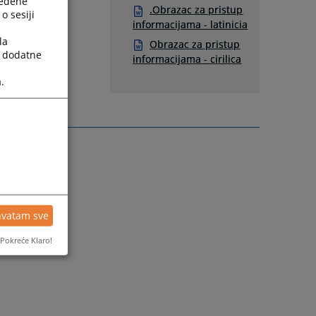
ređene
.Obrazac za pristup
o sesiji
informacijama - latinicia
la
Obrazac za pristup
a dodatne
informacijama - cirilica
.
hvatam sve
Pokreće Klaro!