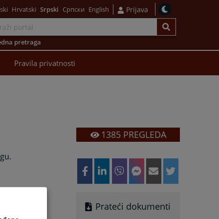
ski
Hrvatski
Srpski
Српски
English
Prijava
dna pretraga
Pravila privatnosti
1385
PREGLEDA
gu.
Prateći dokumenti