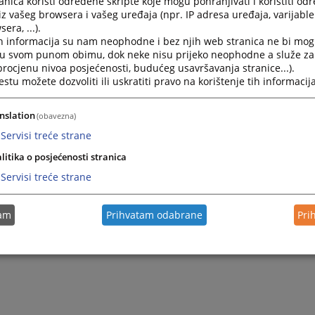
nica koristi određene skripte koje mogu pohranjivati i koristiti od
iz vašeg browsera i vašeg uređaja (npr. IP adresa uređaja, varijable 
era, ...).
h informacija su nam neophodne i bez njih web stranica ne bi mog
i u svom punom obimu, dok neke nisu prijeko neophodne a služe z
 procjenu nivoa posjećenosti, budućeg usavršavanja stranice...).
tu možete dozvoliti ili uskratiti pravo na korištenje tih informacija
nslation
(obavezna)
Servisi treće strane
litika o posjećenosti stranica
Servisi treće strane
tam
Prihvatam odabrane
Pri