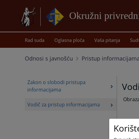
Okružni privredn
Rad suda
Oglasna ploča
Vaša pitanja
Sud
Odnosi s javnošću
Pristup informacijam
Zakon o slobodi pristupa
Vodi
informacijama
Obrazac
Vodič za pristup informacijama
Korišt