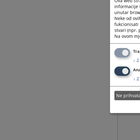
Ova web stra
informacije 
unutar brows
Neke od ovi
fukcionisat
stvari (npr.
Na ovom mjes
Tra
↓
2
Ana
↓
2
Ne prihva