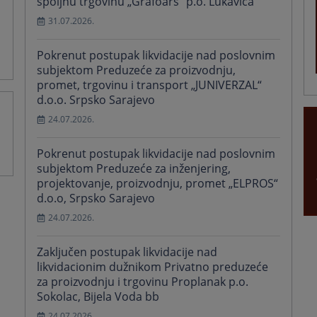
spoljnu trgovinu „Grafoars“ p.o. Lukavica
31.07.2026.
Pokrenut postupak likvidacije nad poslovnim
subjektom Preduzeće za proizvodnju,
promet, trgovinu i transport „JUNIVERZAL“
d.o.o. Srpsko Sarajevo
24.07.2026.
Pokrenut postupak likvidacije nad poslovnim
subjektom Preduzeće za inženjering,
projektovanje, proizvodnju, promet „ELPROS“
d.o.o, Srpsko Sarajevo
24.07.2026.
Zaključen postupak likvidacije nad
likvidacionim dužnikom Privatno preduzeće
za proizvodnju i trgovinu Proplanak p.o.
Sokolac, Bijela Voda bb
24.07.2026.