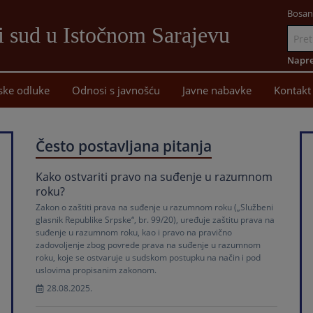
Bosan
i sud u Istočnom Sarajevu
Idi
na
Napre
sadržaj
ske odluke
Odnosi s javnošću
Javne nabavke
Kontakt
Često postavljana pitanja
Kako ostvariti pravo na suđenje u razumnom
roku?
Zakon o zaštiti prava na suđenje u razumnom roku („Službeni
glasnik Republike Srpske“, br. 99/20), uređuje zaštitu prava na
suđenje u razumnom roku, kao i pravo na pravično
zadovoljenje zbog povrede prava na suđenje u razumnom
roku, koje se ostvaruje u sudskom postupku na način i pod
uslovima propisanim zakonom.
28.08.2025.