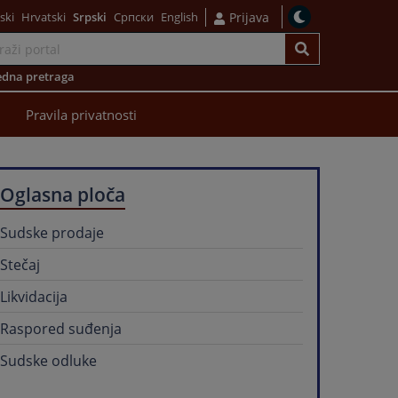
ski
Hrvatski
Srpski
Српски
English
Prijava
dna pretraga
Pravila privatnosti
Oglasna ploča
Sudske prodaje
Stečaj
Likvidacija
Raspored suđenja
Sudske odluke