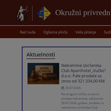
Okružni privredn
Rad suda
Oglasna ploča
Vaša pitanja
Sud
Aktuelnosti
Nekretnine izvršenika
Club Aparthotel „Vučko“
d.o.o. Pale prodate za
iznos od 321.334,00 KM
29.07.2026.
Na drugom ročištu za javnu
prodaju nekretnina, održanom
28.07.2026. godine, prodate su
nekretnine izvršenika Club