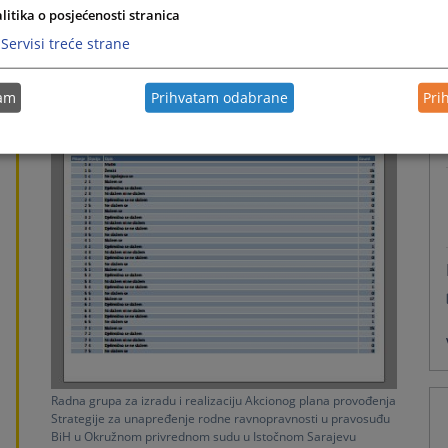
litika o posjećenosti stranica
Servisi treće strane
tam
Prihvatam odabrane
Pri
Radna grupa za izradu i realizaciju Akcionog plana provođenja
Strategije za unapređenje rodne ravnopravnosti u pravosuđu
BiH u Okružnom privrednom sudu u Istočnom Sarajevu