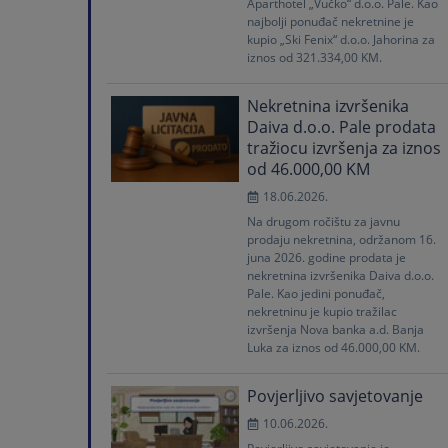
Aparthotel „Vučko“ d.o.o. Pale. Kao
najbolji ponuđač nekretnine je
kupio „Ski Fenix“ d.o.o. Jahorina za
iznos od 321.334,00 KM.
Nekretnina izvršenika
Daiva d.o.o. Pale prodata
tražiocu izvršenja za iznos
od 46.000,00 KM
18.06.2026.
Na drugom ročištu za javnu
prodaju nekretnina, održanom 16.
juna 2026. godine prodata je
nekretnina izvršenika Daiva d.o.o.
Pale. Kao jedini ponuđač,
nekretninu je kupio tražilac
izvršenja Nova banka a.d. Banja
Luka za iznos od 46.000,00 KM.
Povjerljivo savjetovanje
10.06.2026.