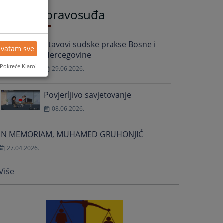
Vijesti iz pravosuđa
Stavovi sudske prakse Bosne i
hvatam sve
Hercegovine
Pokreće Klaro!
29.06.2026.
Povjerljivo savjetovanje
08.06.2026.
IN MEMORIAM, MUHAMED GRUHONJIĆ
27.04.2026.
Više