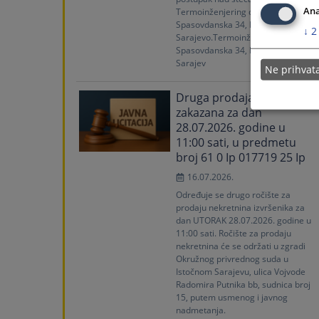
Ana
Termoinženjering d.o.o,
Spasovdanska 34, Istočno Novo
↓
2
Sarajevo.Termoinženjering d.o.o.,
Spasovdanska 34, Istočno Novo
Sarajev
Ne prihva
Druga prodaja nekretnina
zakazana za dan
28.07.2026. godine u
11:00 sati, u predmetu
broj 61 0 Ip 017719 25 Ip
16.07.2026.
Određuje se drugo ročište za
prodaju nekretnina izvršenika za
dan UTORAK 28.07.2026. godine u
11:00 sati. Ročište za prodaju
nekretnina će se održati u zgradi
Okružnog privrednog suda u
Istočnom Sarajevu, ulica Vojvode
Radomira Putnika bb, sudnica broj
15, putem usmenog i javnog
nadmetanja.