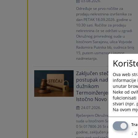
03.08.2026.
Određuje se prvo ročište za
prodaju nekretnina izvršenika za
dan PETAK 18.09.2026. godine u
10:30 sati. Ročište za prodaju
nekretnina će se održati u zgradi
Okružnog privrednog suda u
Istočnom Sarajevu, ulica Vojvode
Radomira Putnika bb, sudnica broj
15, putem usmenog i javnog
nadmetanja.
Korišt
Zaključen stečajni
Ova web stra
postupak nad stečajnim
informacije 
dužnikom
unutar brows
Neke od ovi
Termoinženjering d.o.o.
fukcionisat
Istočno Novo Sarajevo
stvari (npr.
24.07.2026.
Na ovom mjes
Rješenjem Okružnog privrednog
suda u Istočnom Sarajevu, broj 61
Tra
0 St 017806 26 St od 23.07.2026.
godine, zaključen je stečajni
↓
2
postupak nad stečajnim dužnikom