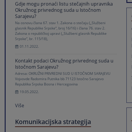
Gdje mogu pronaći listu stečajnih upravnika
Okružnog privrednog suda u Istočnom
Sarajevu?
Na osnovu člana 67. stav 1. Zakona o stečaju („Službeni
glasnik Republike Srpske“, broj 16/16) i člana 76. stav 2.
Zakona o republičkoj upravi („Službeni glasnik Republike
Srpske”, br. 115/18),
01.11.2022.
Kontakt podaci Okružnog privrednog suda u
Istočnom Sarajevu?
Adresa: OKRUŽNI PRIVREDNI SUD U ISTOČNOM SARAJEVU
Vojvovde Radomira Putnika bb 71123 Istočno Sarajevo
Republika Srpska Bosna i Hercegovina
19.05.2022.
Više
Komunikacijska strategija