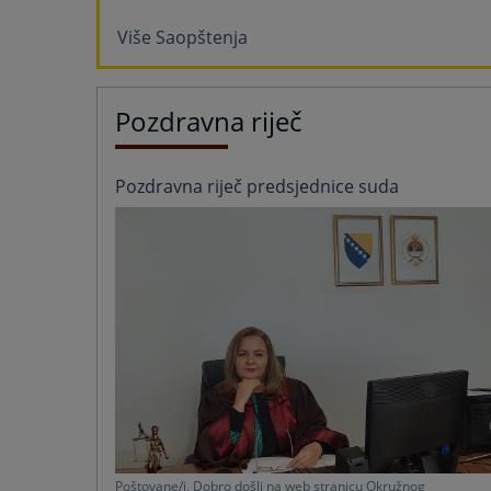
Više Saopštenja
Pozdravna riječ
Pozdravna riječ predsjednice suda
Poštovane/i, Dobro došli na web stranicu Okružnog