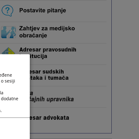
ređene
o sesiji
la
a dodatne
.