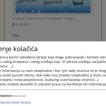
Info flajer možete preuzeti i pogledati u prilogu
01.06.2025.
Više
enje kolačića
Rodna ravnopravnost
nica koristi određene skripte koje mogu pohranjivati i koristiti od
Rezultati anketa: Zabilježen zadovoljavajući
iz vašeg browsera i vašeg uređaja (npr. IP adresa uređaja, varijable 
nivo poštivanja principa rodne
era, ...).
ravnopravnosti
h informacija su nam neophodne i bez njih web stranica ne bi mog
i u svom punom obimu, dok neke nisu prijeko neophodne a služe z
 procjenu nivoa posjećenosti, budućeg usavršavanja stranice...).
tu možete dozvoliti ili uskratiti pravo na korištenje tih informacija
nslation
(obavezna)
Servisi treće strane