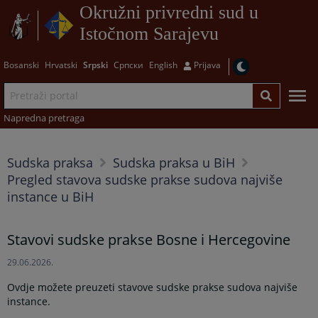
Okružni privredni sud u
Istočnom Sarajevu
Bosanski
Hrvatski
Srpski
Српски
English
Prijava
Napredna pretraga
Sudska praksa
Sudska praksa u BiH
Pregled stavova sudske prakse sudova najviše
instance u BiH
Stavovi sudske prakse Bosne i Hercegovine
29.06.2026.
Ovdje možete preuzeti stavove sudske prakse sudova najviše
instance.