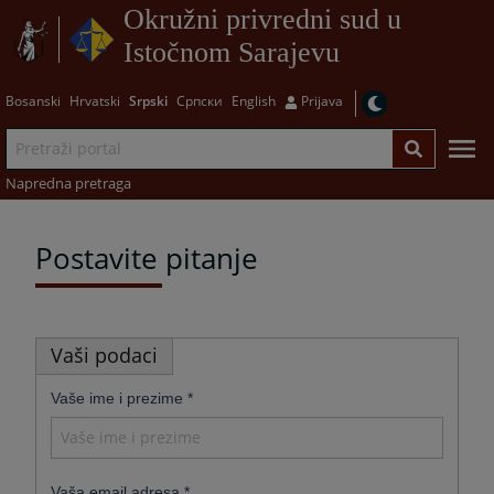
Okružni privredni sud u
Istočnom Sarajevu
Bosanski
Hrvatski
Srpski
Српски
English
Prijava
Napredna pretraga
Postavite pitanje
Vaši podaci
Vaše ime i prezime
*
Vaša email adresa
*