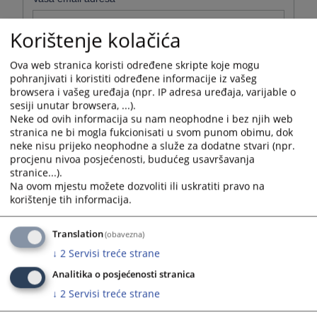
Korištenje kolačića
Ova web stranica koristi određene skripte koje mogu
pohranjivati i koristiti određene informacije iz vašeg
browsera i vašeg uređaja (npr. IP adresa uređaja, varijable o
sesiji unutar browsera, ...).
Tema i sadržaj pitanja
Neke od ovih informacija su nam neophodne i bez njih web
stranica ne bi mogla fukcionisati u svom punom obimu, dok
Oblast ili tema na koju se odnosi pitanje
*
neke nisu prijeko neophodne a služe za dodatne stvari (npr.
procjenu nivoa posjećenosti, budućeg usavršavanja
stranice...).
Na ovom mjestu možete dozvoliti ili uskratiti pravo na
korištenje tih informacija.
Tekst pitanja
*
Translation
(obavezna)
↓
2
Servisi treće strane
Analitika o posjećenosti stranica
↓
2
Servisi treće strane