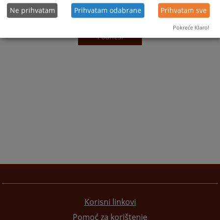
Ne prihvatam
Prihvatam odabrane
Prihvatam sve
Pokreće Klaro!
Podnesi
Korisni linkovi
Pomoć za korištenje