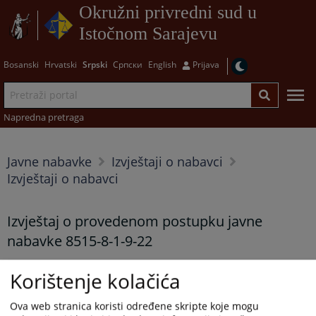
Okružni privredni sud u
Istočnom Sarajevu
Bosanski
Hrvatski
Srpski
Српски
English
Prijava
Napredna pretraga
Javne nabavke
Izvještaji o nabavci
Izvještaji o nabavci
Izvještaj o provedenom postupku javne
nabavke 8515-8-1-9-22
29.11.2022.
Korištenje kolačića
Prikazana vijest je na
:
Srpski jezik
Ova web stranica koristi određene skripte koje mogu