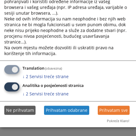
pohranjivati i koristiti određene informacije iz vašeg
Prateći dokumenti
browsera i vašeg uređaja (npr. IP adresa uređaja, varijable o
sesiji unutar browsera, ...).
Izvještaj o provedenom postupku javne nabavke 8515-8-
Neke od ovih informacija su nam neophodne i bez njih web
1-9-22
stranica ne bi mogla fukcionisati u svom punom obimu, dok
neke nisu prijeko neophodne a služe za dodatne stvari (npr.
procjenu nivoa posjećenosti, budućeg usavršavanja
stranice...).
335
PREGLEDA
Na ovom mjestu možete dozvoliti ili uskratiti pravo na
korištenje tih informacija.
Translation
(obavezna)
↓
2
Servisi treće strane
Analitika o posjećenosti stranica
↓
2
Servisi treće strane
Ne prihvatam
Prihvatam odabrane
Prihvatam sve
Pokreće Klaro!