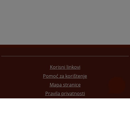
Korisni linkovi
Pomoć za korištenje
Mapa stranice
Pravila privatnosti
Redizajn web stranice je finansirala Evropska unija. Za njen sadržaj isključivo je odgovorno
Visoko sudsko i tužilačko vijeće BiH i ona ne odražava nužno stavove Evropske unije.