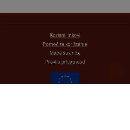
Korisni linkovi
Pomoć za korištenje
Mapa stranice
Pravila privatnosti
Redizajn web stranice je finansirala Evropska unija. Za njen sadržaj isključivo je odgovorno
Visoko sudsko i tužilačko vijeće BiH i ona ne odražava nužno stavove Evropske unije.
© 2021
Visoki sudski i tužilački savjet