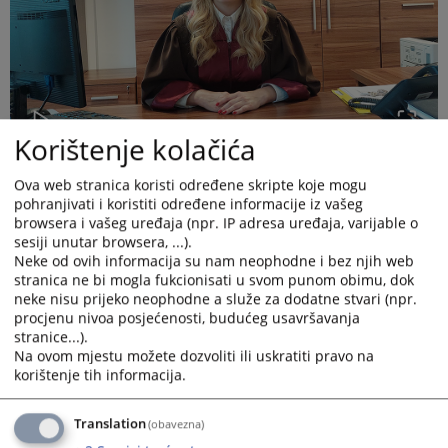
Korištenje kolačića
Ova web stranica koristi određene skripte koje mogu
pohranjivati i koristiti određene informacije iz vašeg
browsera i vašeg uređaja (npr. IP adresa uređaja, varijable o
sesiji unutar browsera, ...).
Neke od ovih informacija su nam neophodne i bez njih web
Lila Mioković je rođena 1980. godine u Kaknju. Diplomirala je
stranica ne bi mogla fukcionisati u svom punom obimu, dok
neke nisu prijeko neophodne a služe za dodatne stvari (npr.
2009. godine na Pravnom fakultetu u Sarajevu, a pravosudni
procjenu nivoa posjećenosti, budućeg usavršavanja
ispit je položila 2014. godine pri Federalnom ministarstvu
stranice...).
pravde FBiH.
Na ovom mjestu možete dozvoliti ili uskratiti pravo na
Pravosudnu karijeru je započela 2015. godine kada je
korištenje tih informacija.
imenovana za stručnog saradnika Općinskog suda u Sarajevu
koju funkciju obavlja od 01.03.2015. godine do 06.02.2023.
Translation
(obavezna)
godine.