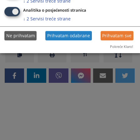
↓
2
Servisi treće strane
Na dužnost sudije Okružnog privrednog suda u Istočnom
Sarajevu je stupila dana 06.02.2023. godine.
Analitika o posjećenosti stranica
↓
2
Servisi treće strane
Prikazana vijest je na
:
Srpski jezik
1260
PREGLEDA
Ne prihvatam
Prihvatam odabrane
Prihvatam sve
Pokreće Klaro!