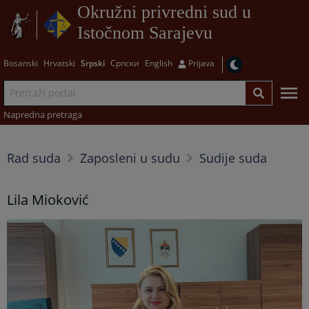
Okružni privredni sud u
Istočnom Sarajevu
Bosanski
Hrvatski
Srpski
Српски
English
Prijava
Napredna pretraga
Rad suda
Zaposleni u sudu
Sudije suda
Lila Mioković