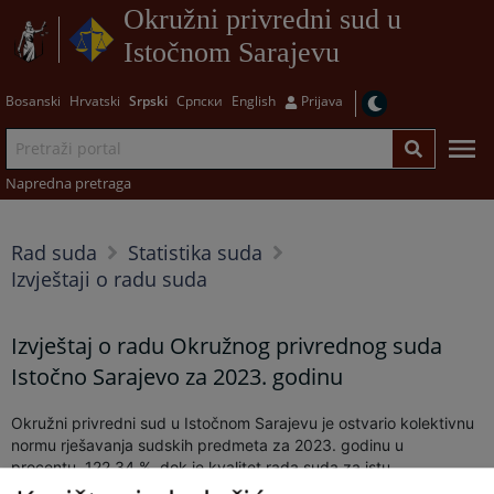
Okružni privredni sud u
Istočnom Sarajevu
Bosanski
Hrvatski
Srpski
Српски
English
Prijava
Napredna pretraga
Rad suda
Statistika suda
Izvještaji o radu suda
Izvještaj o radu Okružnog privrednog suda
Istočno Sarajevo za 2023. godinu
Okružni privredni sud u Istočnom Sarajevu je ostvario kolektivnu
normu rješavanja sudskih predmeta za 2023. godinu u
procentu
122,34 %, dok je kvalitet rada suda za istu
godinu
89,36%.