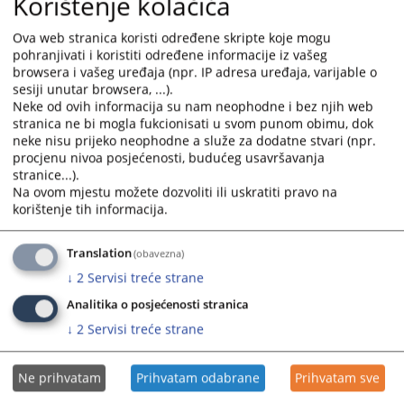
Korištenje kolačića
Kompletan tabelarni izvještaj o radu Okružnog privrednog suda
Ova web stranica koristi određene skripte koje mogu
Istočno Sarajevo u periodu od 01.01.2023. do 31.12.2023. godine
pohranjivati i koristiti određene informacije iz vašeg
možete preuzeti u prilogu desno.
browsera i vašeg uređaja (npr. IP adresa uređaja, varijable o
sesiji unutar browsera, ...).
Prikazana vijest je na
:
Srpski jezik
Neke od ovih informacija su nam neophodne i bez njih web
stranica ne bi mogla fukcionisati u svom punom obimu, dok
Prateći dokumenti
neke nisu prijeko neophodne a služe za dodatne stvari (npr.
procjenu nivoa posjećenosti, budućeg usavršavanja
Izvjestaj o radu suda za 2023. godinu
stranice...).
Na ovom mjestu možete dozvoliti ili uskratiti pravo na
korištenje tih informacija.
407
PREGLEDA
Translation
(obavezna)
↓
2
Servisi treće strane
Analitika o posjećenosti stranica
↓
2
Servisi treće strane
Ne prihvatam
Prihvatam odabrane
Prihvatam sve