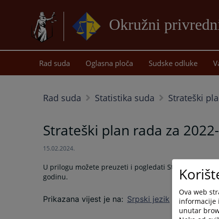
Okružni privredn
Rad suda
Oglasna ploča
Sudske odluke
V
Rad suda
Statistika suda
Strateški pl
Strateški plan rada za 2022
15.02.2024.
U prilogu možete preuzeti i pogledati Strateški plan 
Korišt
godinu.
Ova web stra
Prikazana vijest je na
:
Srpski jezik
informacije 
unutar brows