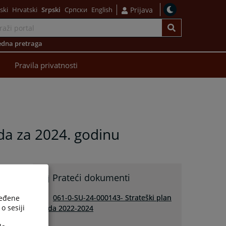
ski
Hrvatski
Srpski
Српски
English
Prijava
dna pretraga
Pravila privatnosti
da za 2024. godinu
Prateći dokumenti
061-0-SU-24-000143- Strateški plan
ređene
o sesiji
rada 2022-2024