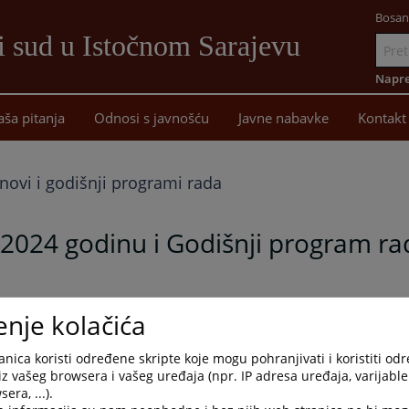
Bosan
i sud u Istočnom Sarajevu
Idi
na
Napre
sadržaj
aša pitanja
Odnosi s javnošću
Javne nabavke
Kontakt
anovi i godišnji programi rada
-2024 godinu i Godišnji program ra
suda za period 2022-2024. godinu i Godišnji program rada za 2024.
enje kolačića
nica koristi određene skripte koje mogu pohranjivati i koristiti od
iz vašeg browsera i vašeg uređaja (npr. IP adresa uređaja, varijable 
era, ...).