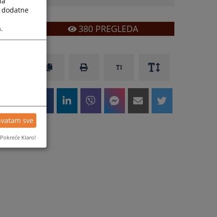
la
a dodatne
380
PREGLEDA
.
hvatam sve
Pokreće Klaro!