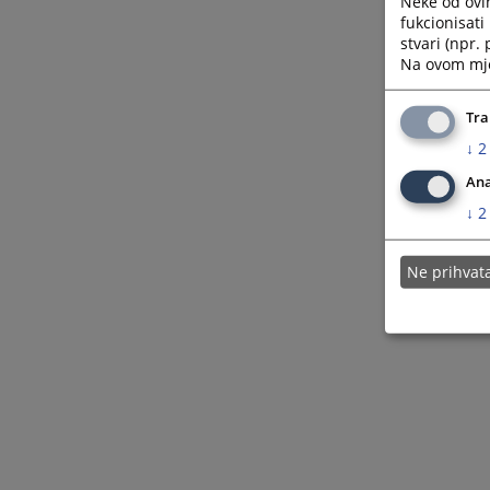
Neke od ovi
fukcionisat
stvari (npr.
Na ovom mjes
Tra
↓
2
Ana
↓
2
Ne prihva