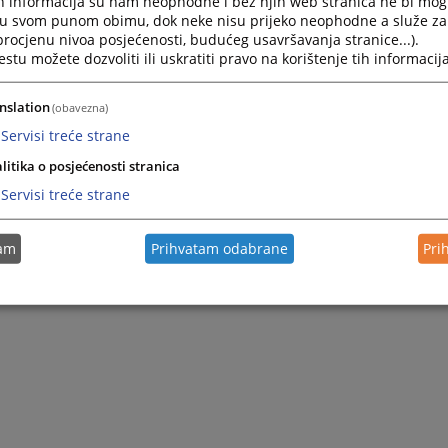
h informacija su nam neophodne i bez njih web stranica ne bi mog
i u svom punom obimu, dok neke nisu prijeko neophodne a služe z
 procjenu nivoa posjećenosti, budućeg usavršavanja stranice...).
tu možete dozvoliti ili uskratiti pravo na korištenje tih informacija
nslation
(obavezna)
Servisi treće strane
litika o posjećenosti stranica
Servisi treće strane
tam
Prihvatam odabrane
Pri