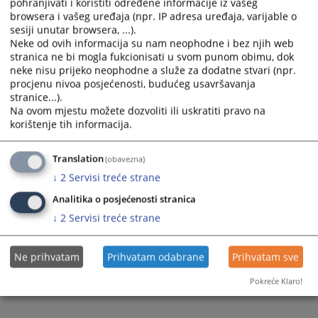
pohranjivati i koristiti određene informacije iz vašeg
Prateći dokumenti
browsera i vašeg uređaja (npr. IP adresa uređaja, varijable o
sesiji unutar browsera, ...).
Plan nabavki za 2025
Neke od ovih informacija su nam neophodne i bez njih web
Izmjena i dopuna plana nabavki 2025
stranica ne bi mogla fukcionisati u svom punom obimu, dok
neke nisu prijeko neophodne a služe za dodatne stvari (npr.
procjenu nivoa posjećenosti, budućeg usavršavanja
stranice...).
476
PREGLEDA
Na ovom mjestu možete dozvoliti ili uskratiti pravo na
korištenje tih informacija.
Translation
(obavezna)
↓
2
Servisi treće strane
Analitika o posjećenosti stranica
↓
2
Servisi treće strane
Ne prihvatam
Prihvatam odabrane
Prihvatam sve
Pokreće Klaro!