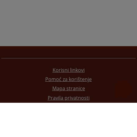
Korisni linkovi
Pomoć za korištenje
Mapa stranice
Pravila privatnosti
Redizajn web stranice je finansirala Evropska unija. Za njen sadržaj isključivo je odgovorno
Visoko sudsko i tužilačko vijeće BiH i ona ne odražava nužno stavove Evropske unije.