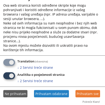
Ova web stranica koristi određene skripte koje mogu
pohranjivati i koristiti određene informacije iz vašeg
Prikazana vijest je na
:
Srpski jezik
browsera i vašeg uređaja (npr. IP adresa uređaja, varijable o
sesiji unutar browsera, ...).
Prateći dokumenti
Neke od ovih informacija su nam neophodne i bez njih web
stranica ne bi mogla fukcionisati u svom punom obimu, dok
Izvještaj o radu Okružnog privrednog suda u Istočnom
neke nisu prijeko neophodne a služe za dodatne stvari (npr.
Sarajevu za 2024. godinu
procjenu nivoa posjećenosti, budućeg usavršavanja
stranice...).
Na ovom mjestu možete dozvoliti ili uskratiti pravo na
korištenje tih informacija.
241
PREGLEDA
Translation
(obavezna)
↓
2
Servisi treće strane
Analitika o posjećenosti stranica
↓
2
Servisi treće strane
Ne prihvatam
Prihvatam odabrane
Prihvatam sve
Pokreće Klaro!