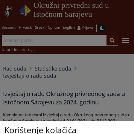
Okružni privredni sud u
Istočnom Sarajevu
Bosanski
Hrvatski
Srpski
Српски
English
Prijava
Napredna pretraga
Rad suda
Statistika suda
Izvještaji o radu suda
Izvještaj o radu Okružnog privrednog suda u
Istočnom Sarajevu za 2024. godinu
Kompletan tabelarni izvještaj o radu Okružnog privrednog suda u
Istočnom Sarajevu za period od 01.01.2024. do 31.12.2024.
godine možete preuzeti i pogledati u prilogu desno.
Korištenje kolačića