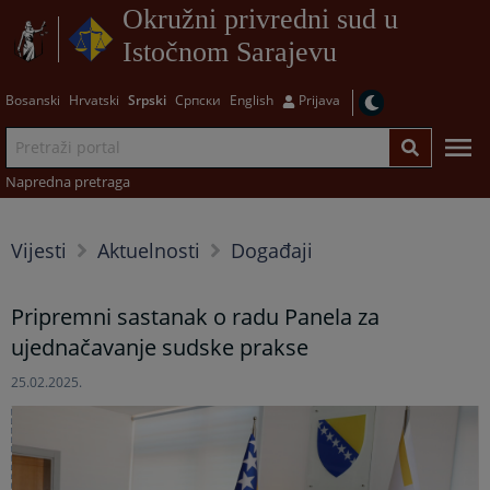
Okružni privredni sud u
Istočnom Sarajevu
Bosanski
Hrvatski
Srpski
Српски
English
Prijava
Napredna pretraga
Vijesti
Aktuelnosti
Događaji
Pripremni sastanak o radu Panela za
ujednačavanje sudske prakse
25.02.2025.