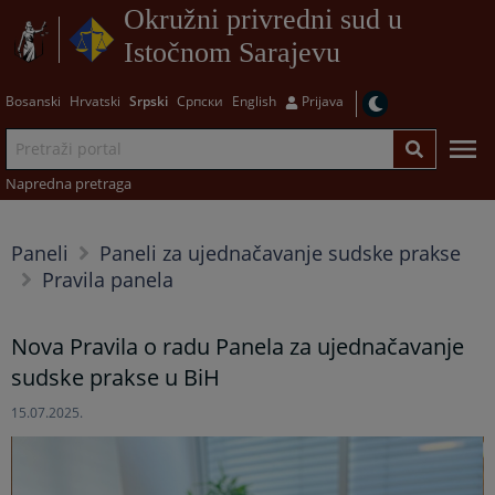
Okružni privredni sud u
Istočnom Sarajevu
Bosanski
Hrvatski
Srpski
Српски
English
Prijava
Napredna pretraga
Paneli
Paneli za ujednačavanje sudske prakse
Pravila panela
Nova Pravila o radu Panela za ujednačavanje
sudske prakse u BiH
15.07.2025.