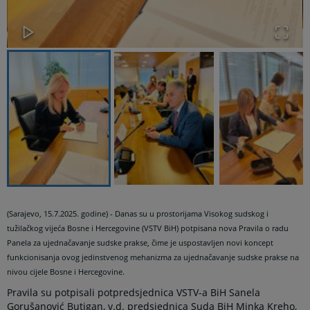
(Sarajevo, 15.7.2025. godine) - Danas su u prostorijama Visokog sudskog i
tužilačkog vijeća Bosne i Hercegovine (VSTV BiH) potpisana nova Pravila o radu
Panela za ujednačavanje sudske prakse, čime je uspostavljen novi koncept
funkcionisanja ovog jedinstvenog mehanizma za ujednačavanje sudske prakse na
nivou cijele Bosne i Hercegovine.
Pravila su potpisali potpredsjednica VSTV-a BiH Sanela
Gorušanović Butigan, v.d. predsjednica Suda BiH Minka Kreho,