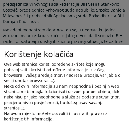
predsjednica Vrhovnog suda Federacije BiH Vesna Stanković
Ćosović, predsjednica Vrhovnog suda Republike Srpske Daniela
Milovanović i predsjednik Apelacionog suda Brčko distrikta BiH
Damjan Kaurinović.
Navedeni mehanizam doprinosi da se, u nedostatku jedne
vrhovne instance, kroz stručni dijalog utvrdi da li sudovi u BiH
različito postupaju u istoj ili sličnoj pravnoj situaciji, te da li se
tako različito postupanje može ujednačiti usvajanjem pravnih
Korištenje kolačića
shvatanja na nivou sudova najviše instance. Javno objavljivanje
ovih shvatanja omogućava građanima i njihovim zastupnicima
Ova web stranica koristi određene skripte koje mogu
korištenje istih prilikom ostvarivanja svojih prava pred sudom,
pohranjivati i koristiti određene informacije iz vašeg
čime mogu osigurati veću pravnu sigurnost i jednakost pred
browsera i vašeg uređaja (npr. IP adresa uređaja, varijable o
zakonom, bez obzira u kom dijelu države žive.
sesiji unutar browsera, ...).
Novi koncept rada Panela predviđa održavanje većeg broja
Neke od ovih informacija su nam neophodne i bez njih web
sastanaka tokom godine, najmanje po jednog iz oblasti
stranica ne bi mogla fukcionisati u svom punom obimu, dok
krivičnog, građanskog i upravnog prava. Teme za sastanke
neke nisu prijeko neophodne a služe za dodatne stvari (npr.
dogovaraju se na pripremnom sastanku, koji se održava
procjenu nivoa posjećenosti, budućeg usavršavanja
početkom svake kalendarske godine u prostorijama VSTV-a BiH.
stranice...).
Sastanci Panela se potom organizuju u sudovima najviše
Na ovom mjestu možete dozvoliti ili uskratiti pravo na
korištenje tih informacija.
instance, čime je napravljen iskorak u odnosu na raniju praksu
kada su se svi sastanci održavali isključivo u VSTV-u BiH.