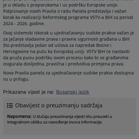
je u skladu s preporukama i uz podršku Evropske unije.
Potpisivanje novih Pravila o radu Panela predstavlja i važan
korak ka realizaciji Reformskog programa VSTV-a BiH za period
2024 - 2026. godine.
Ovaj sistemski iskorak u ujednačavanju sudske prakse važan je
za jačanje vladavine prava i pravne sigurnosti građana u BiH
što predstavlja jedan od uslova za napredak Bosne i
Hercegovine na putu ka Evropskoj uniji. VSTV BiH će nastaviti
da pruža punu podršku ovom procesu kako bi se građanima
osigurala dosljedna, pravična i predvidiva primjena prava.
Nova Pravila panela za ujednačavanje sudske prakse dostupna
su u prilogu.
Prikazana vijest je na
:
Bosanski jezik
Obavijest o preuzimanju sadržaja
Napomena
:
U slučaju preuzimanja vijesti istu preuzeti u
integralnom obliku uz navođenje izvora informacije.