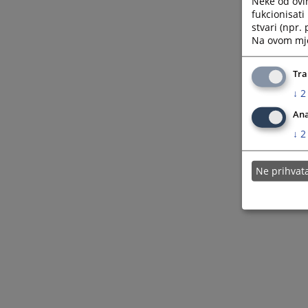
Neke od ovi
fukcionisat
stvari (npr.
Na ovom mjes
Tra
↓
2
Ana
↓
2
Ne prihva