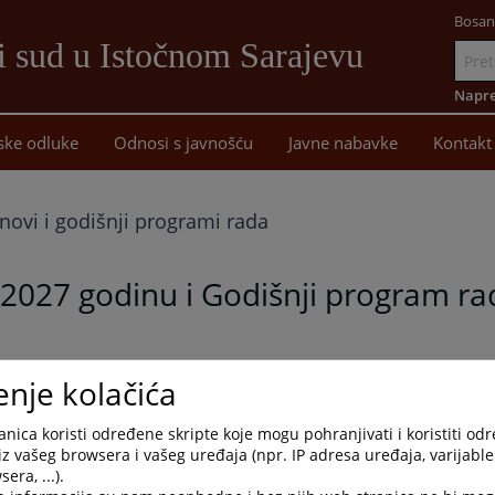
Bosan
i sud u Istočnom Sarajevu
Idi
na
Napre
sadržaj
ske odluke
Odnosi s javnošću
Javne nabavke
Kontakt
anovi i godišnji programi rada
-2027 godinu i Godišnji program ra
 za period 2025-2027. godinu i Godišnji program rada za 2025.
enje kolačića
nica koristi određene skripte koje mogu pohranjivati i koristiti od
iz vašeg browsera i vašeg uređaja (npr. IP adresa uređaja, varijable 
era, ...).