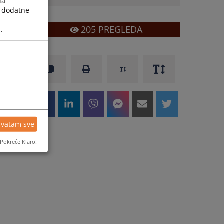
la
a dodatne
205
PREGLEDA
.
hvatam sve
Pokreće Klaro!