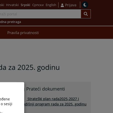
ski
Hrvatski
Srpski
Српски
English
Prijava
dna pretraga
Pravila privatnosti
da za 2025. godinu
Prateći dokumenti
Strateški plan rada2025-2027 i
ređene
o sesiji
Godišnji program rada za 2025. godinu