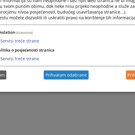
h informacija su nam neophodne i bez njih web stranica ne bi mog
i u svom punom obimu, dok neke nisu prijeko neophodne a služe z
 procjenu nivoa posjećenosti, budućeg usavršavanja stranice...).
tu možete dozvoliti ili uskratiti pravo na korištenje tih informacija
nslation
(obavezna)
Servisi treće strane
litika o posjećenosti stranica
Servisi treće strane
tam
Prihvatam odabrane
Pri