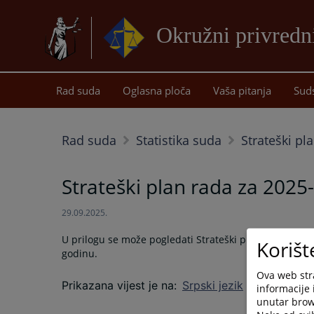
Okružni privredn
Rad suda
Oglasna ploča
Vaša pitanja
Sud
Rad suda
Statistika suda
Strateški pl
Strateški plan rada za 2025
29.09.2025.
U prilogu se može pogledati Strateški plan rada suda
Korišt
godinu.
Ova web stra
Prikazana vijest je na
:
Srpski jezik
informacije 
unutar brows