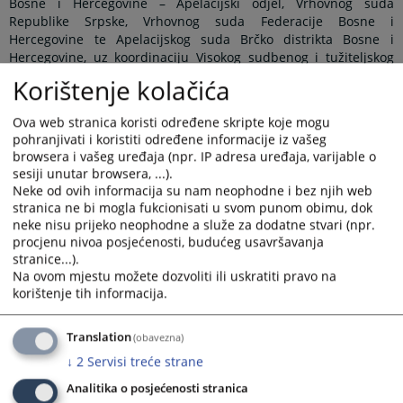
Bosne i Hercegovine – Apelacijski odjel, Vrhovnog suda
Republike Srpske, Vrhovnog suda Federacije Bosne i
Hercegovine te Apelacijskog suda Brčko distrikta Bosne i
Hercegovine, uz koordinaciju Visokog sudbenog i tužiteljskog
vijeća Bosne i Hercegovine. Učesnicima se obratio Damjan
Korištenje kolačića
Kaurinović, predsjednik Apelacijskog suda Brčko distrikta BiH
kao suda domaćina ovog sastanka, te naglasio značaj Panela
Ova web stranica koristi određene skripte koje mogu
kao mehanizma za ujednačavanje sudske prakse na nivou
pohranjivati i koristiti određene informacije iz vašeg
države, a radi osiguranja pravne sigurnosti i jednakosti pred
browsera i vašeg uređaja (npr. IP adresa uređaja, varijable o
zakonom građana Bosne i Hercegovine.
sesiji unutar browsera, ...).
Neke od ovih informacija su nam neophodne i bez njih web
Na sastanku je usvojen zapisnik sa prethodnog sastanka
stranica ne bi mogla fukcionisati u svom punom obimu, dok
Panela iz građanske oblasti koji je održan 10.6.2025. godine u
neke nisu prijeko neophodne a služe za dodatne stvari (npr.
Vrhovnom sudu Republike Srpske, kada su diskutirane teme:
procjenu nivoa posjećenosti, budućeg usavršavanja
„Da li se radi o otklonjivom ili neotklonjivom nedostatku u
stranice...).
situaciji kada je označeni tuženi umro prije podnošenja tužbe“,
Na ovom mjestu možete dozvoliti ili uskratiti pravo na
„Trasirana i sopstvena mjenica (Valjanost sopstvene mjenice
korištenje tih informacija.
izdate na blanketu trasirane mjenice)“ i „Elementi mjenice i
pravna valjanost mjenice“. Povodom ovih tema usuglašena su
pravna shvaćanja koja su verificirana unutar Panel sudova.
Translation
(obavezna)
Sukladno Pravilima o radu Panela, shvaćanja će biti objavljena
↓
2
Servisi treće strane
na znanje ne samo pravosudnoj zajednici, nego i široj javnosti,
Analitika o posjećenosti stranica
nakon što se obrazloženja pravnih shvaćanja pripreme i