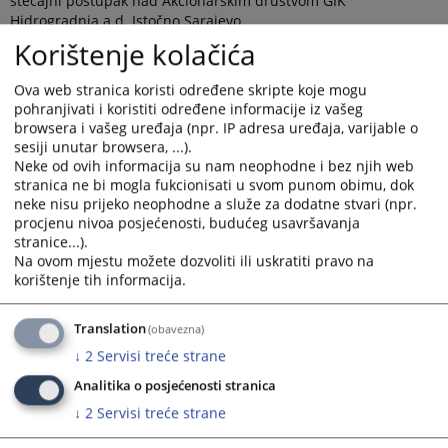
stečajni postupak nad Akcionarskim društvom GIK
Hidrogradnja a.d. Istočno Sarajevo.
Korištenje kolačića
Po pravosnažnosti donesenog rješenja, ovo pravno lice
obrisano je iz Registra poslovnih subjekata, čime je prestalo
Ova web stranica koristi određene skripte koje mogu
njegovo postojanje u pravnom prometu.
pohranjivati i koristiti određene informacije iz vašeg
U prilogu se nalazi vijest o zaključenju stečajnog postupka sa
browsera i vašeg uređaja (npr. IP adresa uređaja, varijable o
donesenim rješenjem.
sesiji unutar browsera, ...).
Neke od ovih informacija su nam neophodne i bez njih web
Prikazana vijest je na
:
Srpski jezik
stranica ne bi mogla fukcionisati u svom punom obimu, dok
neke nisu prijeko neophodne a služe za dodatne stvari (npr.
Linkovi
procjenu nivoa posjećenosti, budućeg usavršavanja
stranice...).
Zaključen stečajni postupak nad stečajnim dužnikom AD
Na ovom mjestu možete dozvoliti ili uskratiti pravo na
korištenje tih informacija.
GIK Hidrogradnja
Translation
(obavezna)
↓
2
Servisi treće strane
155
PREGLEDA
Analitika o posjećenosti stranica
↓
2
Servisi treće strane