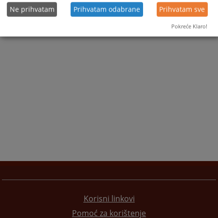
Ne prihvatam
Prihvatam odabrane
Prihvatam sve
Pokreće Klaro!
Korisni linkovi
Pomoć za korištenje