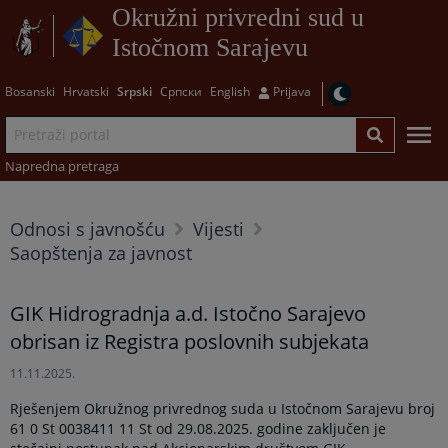
Okružni privredni sud u
Istočnom Sarajevu
Bosanski
Hrvatski
Srpski
Српски
English
Prijava
Napredna pretraga
Odnosi s javnošću
Vijesti
Saopštenja za javnost
GIK Hidrogradnja a.d. Istočno Sarajevo
obrisan iz Registra poslovnih subjekata
11.11.2025.
Rješenjem Okružnog privrednog suda u Istočnom Sarajevu broj
61 0 St 0038411 11 St od 29.08.2025. godine zaključen je