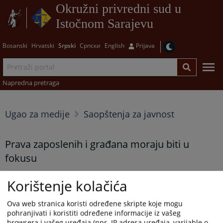
Okružni privredni sud u
Istočnom Sarajevu
Bosanski
Hrvatski
Srpski
Српски
English
Prijava
Napredna pretraga
Ugao za medije
Saopštenja za javnost
Prava zaposlenih i građana moraju biti u
fokusu
02.12.2025.
Korištenje kolačića
Prikazana vijest je na
:
Hrvatski jezik
Ova web stranica koristi određene skripte koje mogu
16248
PREGLEDA
pohranjivati i koristiti određene informacije iz vašeg
browsera i vašeg uređaja (npr. IP adresa uređaja, varijable o