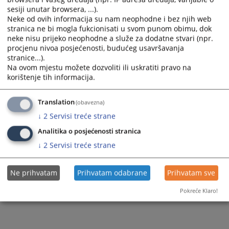
sesiji unutar browsera, ...).
Neke od ovih informacija su nam neophodne i bez njih web
stranica ne bi mogla fukcionisati u svom punom obimu, dok
neke nisu prijeko neophodne a služe za dodatne stvari (npr.
procjenu nivoa posjećenosti, budućeg usavršavanja
stranice...).
Na ovom mjestu možete dozvoliti ili uskratiti pravo na
korištenje tih informacija.
Translation
(obavezna)
↓
2
Servisi treće strane
Analitika o posjećenosti stranica
↓
2
Servisi treće strane
Ne prihvatam
Prihvatam odabrane
Prihvatam sve
Pokreće Klaro!