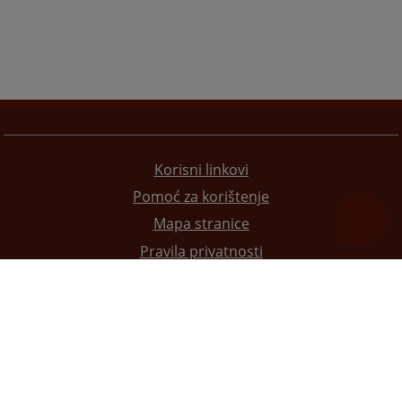
Korisni linkovi
Pomoć za korištenje
Mapa stranice
Pravila privatnosti
Redizajn web stranice je finansirala Evropska unija. Za njen sadržaj isključivo je odgovorno
Visoko sudsko i tužilačko vijeće BiH i ona ne odražava nužno stavove Evropske unije.