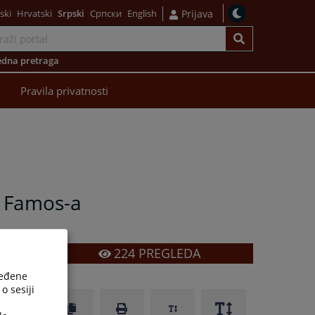
ski
Hrvatski
Srpski
Српски
English
Prijava
dna pretraga
Pravila privatnosti
a Famos-a
224
PREGLEDA
ređene
o sesiji