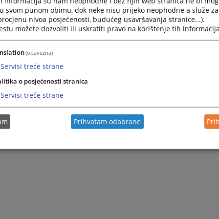
h informacija su nam neophodne i bez njih web stranica ne bi mog
ulica) koju je donijela Vlada Republike Srpske dana 06.12.2018.
i u svom punom obimu, dok neke nisu prijeko neophodne a služe z
 procjenu nivoa posjećenosti, budućeg usavršavanja stranice...).
tu možete dozvoliti ili uskratiti pravo na korištenje tih informacija
ne odluke suda po mjeri osiguranja o čemu će javnost biti
.
nslation
(obavezna)
Servisi treće strane
litika o posjećenosti stranica
Servisi treće strane
tam
Prihvatam odabrane
Pri