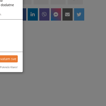
la
a dodatne
.
hvatam sve
Pokreće Klaro!