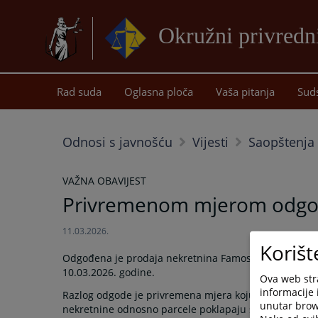
Okružni privredn
Rad suda
Oglasna ploča
Vaša pitanja
Sud
Odnosi s javnošću
Vijesti
Saopštenja 
VAŽNA OBAVIJEST
Privremenom mjerom odgođ
11.03.2026.
Korišt
Odgođena je prodaja nekretnina Famos-Fabrika motora 
10.03.2026. godine.
Ova web stra
informacije 
Razlog odgode je privremena mjera koju je Opština Is
unutar brows
nekretnine odnosno parcele poklapaju sa predmetom e