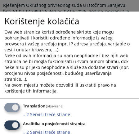
Rješenjem Okružnog privrednog suda u Istočnom Sarajevu,
broj 61 0 L 017999 26 Reg od 08.05.2026. godine, pokrenut je
postupak likvidacije nad poslovnim subjektom Privatno
Korištenje kolačića
preduzeće za proizvodnju, usluge, unutrašnju i spoljnu
trgovinu "Pila" p.o. Pale, Kadino selo bb, Mokro.
Ova web stranica koristi određene skripte koje mogu
pohranjivati i koristiti određene informacije iz vašeg
Pozivaju se povjerioci likvidacionog dužnika da u roku od 3 (tri)
browsera i vašeg uređaja (npr. IP adresa uređaja, varijable o
mjeseca od dana objave ovog rješenja prijave svoja
sesiji unutar browsera, ...).
potraživanja prema likvidacionom dužniku i navedu pravni
Neke od ovih informacija su nam neophodne i bez njih web
osnov po kojem su ta potraživanja nastala.
stranica ne bi mogla fukcionisati u svom punom obimu, dok
neke nisu prijeko neophodne a služe za dodatne stvari (npr.
Prikazana vijest je na
:
Srpski jezik
procjenu nivoa posjećenosti, budućeg usavršavanja
stranice...).
Prateći dokumenti
Na ovom mjestu možete dozvoliti ili uskratiti pravo na
korištenje tih informacija.
Rješenje 61 0 L 017999 26 Reg
Translation
(obavezna)
↓
2
Servisi treće strane
80
PREGLEDA
Analitika o posjećenosti stranica
↓
2
Servisi treće strane