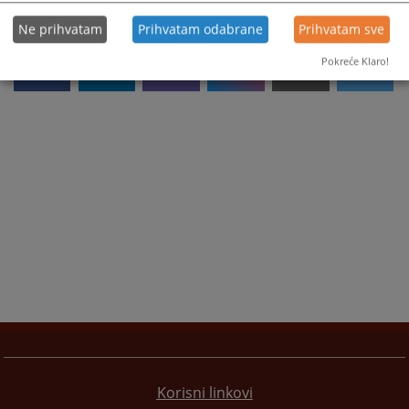
Ne prihvatam
Prihvatam odabrane
Prihvatam sve
Pokreće Klaro!
Korisni linkovi