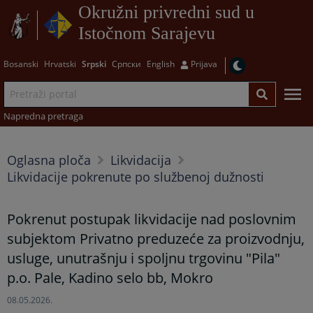
Okružni privredni sud u
Istočnom Sarajevu
Bosanski
Hrvatski
Srpski
Српски
English
Prijava
Napredna pretraga
Oglasna ploča
Likvidacija
Likvidacije pokrenute po službenoj dužnosti
Pokrenut postupak likvidacije nad poslovnim
subjektom Privatno preduzeće za proizvodnju,
usluge, unutrašnju i spoljnu trgovinu "Pila"
p.o. Pale, Kadino selo bb, Mokro
08.05.2026.