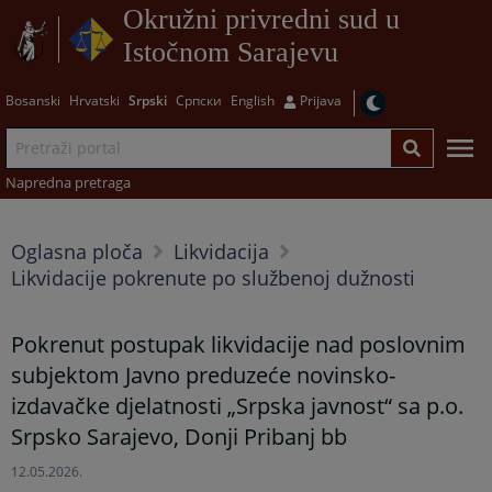
Okružni privredni sud u
Istočnom Sarajevu
Bosanski
Hrvatski
Srpski
Српски
English
Prijava
Napredna pretraga
Oglasna ploča
Likvidacija
Likvidacije pokrenute po službenoj dužnosti
Pokrenut postupak likvidacije nad poslovnim
subjektom Javno preduzeće novinsko-
izdavačke djelatnosti „Srpska javnost“ sa p.o.
Srpsko Sarajevo, Donji Pribanj bb
12.05.2026.