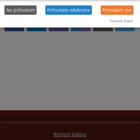
Ne prihvatam
Prihvatam odabrane
Prihvatam sve
Pokreće Klaro!
Korisni linkovi