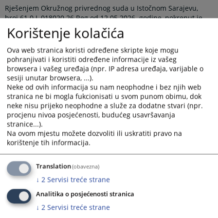
Rješenjem Okružnog privrednog suda u Istočnom Sarajevu,
broj 61 0 L 018020 26 Reg od 12.05.2026. godine, pokrenut je
postupak likvidacije nad poslovnim subjektom Javno preduzeće
Korištenje kolačića
novinsko-izdavačke djelatnosti „Srpska javnost“ sa p.o. Srpsko
Sarajevo, Donji Pribanj bb.
Ova web stranica koristi određene skripte koje mogu
pohranjivati i koristiti određene informacije iz vašeg
Pozivaju se povjerioci likvidacionog dužnika da u roku od 3 (tri)
browsera i vašeg uređaja (npr. IP adresa uređaja, varijable o
mjeseca od dana objave ovog rješenja prijave svoja
sesiji unutar browsera, ...).
potraživanja prema likvidacionom dužniku i navedu pravni
Neke od ovih informacija su nam neophodne i bez njih web
osnov po kojem su ta potraživanja nastala.
stranica ne bi mogla fukcionisati u svom punom obimu, dok
neke nisu prijeko neophodne a služe za dodatne stvari (npr.
Prikazana vijest je na
:
Srpski jezik
procjenu nivoa posjećenosti, budućeg usavršavanja
stranice...).
Prateći dokumenti
Na ovom mjestu možete dozvoliti ili uskratiti pravo na
korištenje tih informacija.
Rješenje 61 0 L 018020 26 Reg
Translation
(obavezna)
↓
2
Servisi treće strane
132
PREGLEDA
Analitika o posjećenosti stranica
↓
2
Servisi treće strane