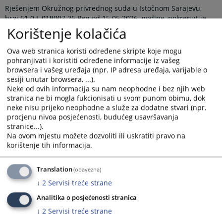
Rješenjem Okružnog privrednog suda u Istočnom Sarajevu,
broj 61 0 L 018007 26 Reg od 15.05.2026. godine, pokrenut je
postupak likvidacije nad poslovnim subjektom Društvo za
Korištenje kolačića
trgovinu i usluge „Interfin“ Višegrad, Užičkog korpusa bb,
Višegrad.
Ova web stranica koristi određene skripte koje mogu
pohranjivati i koristiti određene informacije iz vašeg
Pozivaju se povjerioci likvidacionog dužnika da u roku od 3 (tri)
browsera i vašeg uređaja (npr. IP adresa uređaja, varijable o
mjeseca od dana objave ovog rješenja prijave svoja
sesiji unutar browsera, ...).
potraživanja prema likvidacionom dužniku i navedu pravni
Neke od ovih informacija su nam neophodne i bez njih web
osnov po kojem su ta potraživanja nastala.
stranica ne bi mogla fukcionisati u svom punom obimu, dok
neke nisu prijeko neophodne a služe za dodatne stvari (npr.
Prikazana vijest je na
:
Srpski jezik
procjenu nivoa posjećenosti, budućeg usavršavanja
stranice...).
Prateći dokumenti
Na ovom mjestu možete dozvoliti ili uskratiti pravo na
korištenje tih informacija.
Rješenje 61 0 L 018007 26 Reg
Translation
(obavezna)
↓
2
Servisi treće strane
95
PREGLEDA
Analitika o posjećenosti stranica
↓
2
Servisi treće strane