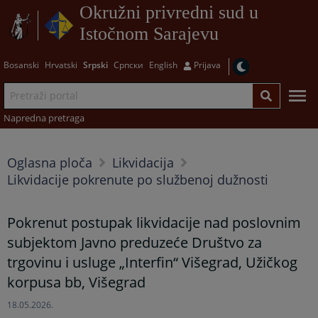
Okružni privredni sud u
Istočnom Sarajevu
Bosanski
Hrvatski
Srpski
Српски
English
Prijava
Napredna pretraga
Oglasna ploča
Likvidacija
Likvidacije pokrenute po službenoj dužnosti
Pokrenut postupak likvidacije nad poslovnim
subjektom Javno preduzeće Društvo za
trgovinu i usluge „Interfin“ Višegrad, Užičkog
korpusa bb, Višegrad
18.05.2026.