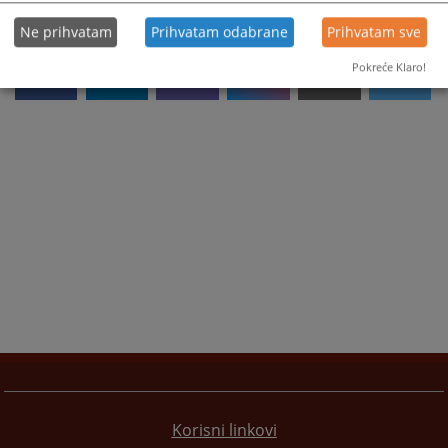
Ne prihvatam
Prihvatam odabrane
Prihvatam sve
Pokreće Klaro!
Korisni linkovi