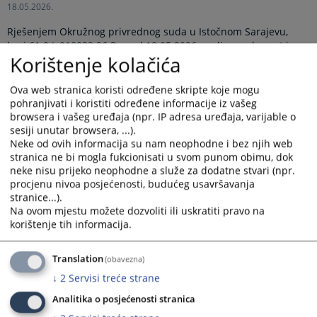
18.05.2026.
Rješenjem Okružnog privrednog suda u Istočnom Sarajevu,
broj 61 0 L 018032 26 Reg od 18.05.2026. godine, pokrenut je
Korištenje kolačića
postupak likvidacije nad poslovnim subjektom Javno preduzeće
Privatno preduzeće za transport, promet i servis
„Transcommerce Ristić“ sa p.o. Rudo,
Ova web stranica koristi određene skripte koje mogu
pohranjivati i koristiti određene informacije iz vašeg
Braća Kuzmanovića bb, Rudo. Pozivaju se povjerioci
browsera i vašeg uređaja (npr. IP adresa uređaja, varijable o
likvidacionog dužnika da u roku od 3 (tri) mjeseca od dana
sesiji unutar browsera, ...).
objave ovog rješenja prijave svoja potraživanja prema
Neke od ovih informacija su nam neophodne i bez njih web
likvidacionom dužniku i navedu pravni osnov po kojem su ta
stranica ne bi mogla fukcionisati u svom punom obimu, dok
potraživanja nastala.
neke nisu prijeko neophodne a služe za dodatne stvari (npr.
procjenu nivoa posjećenosti, budućeg usavršavanja
Prikazana vijest je na
:
Srpski jezik
stranice...).
Na ovom mjestu možete dozvoliti ili uskratiti pravo na
Prateći dokumenti
korištenje tih informacija.
Rješenje 61 0 L 018032 26 Reg
Translation
(obavezna)
↓
2
Servisi treće strane
Analitika o posjećenosti stranica
109
PREGLEDA