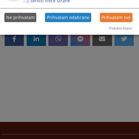
↓
2
Servisi treće strane
Ne prihvatam
Prihvatam odabrane
Prihvatam sve
Pokreće Klaro!