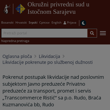
Okružni privredni sud u
Istočnom Sarajevu
Bosanski
Hrvatski
Srpski
Српски
English
Prijava
Napredna pretraga
Oglasna ploča
Likvidacija
Likvidacije pokrenute po službenoj dužnosti
Pokrenut postupak likvidacije nad poslovnim
subjektom Javno preduzeće Privatno
preduzeće za transport, promet i servis
„Transcommerce Ristić“ sa p.o. Rudo, Braća
Kuzmanovića bb, Rudo