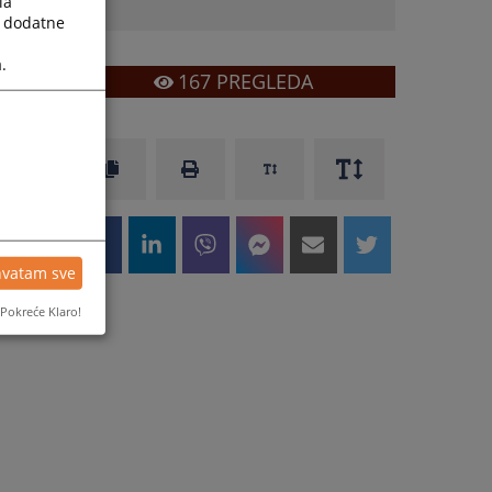
la
a dodatne
.
167
PREGLEDA
hvatam sve
Pokreće Klaro!