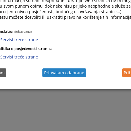
h informacija su nam neophodne i bez njih web stranica ne bi mog
jeno registru Okružnog privrednog suda u Istočnom Sarajevu, radi
i u svom punom obimu, dok neke nisu prijeko neophodne a služe z
 procjenu nivoa posjećenosti, budućeg usavršavanja stranice...).
tu možete dozvoliti ili uskratiti pravo na korištenje tih informacija
nslation
(obavezna)
Servisi treće strane
litika o posjećenosti stranica
Servisi treće strane
tam
Prihvatam odabrane
Pri