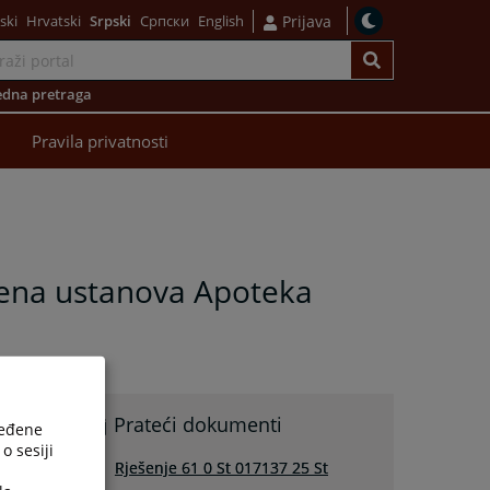
ski
Hrvatski
Srpski
Српски
English
Prijava
dna pretraga
Pravila privatnosti
vena ustanova Apoteka
Prateći dokumenti
ređene
o sesiji
Rješenje 61 0 St 017137 25 St