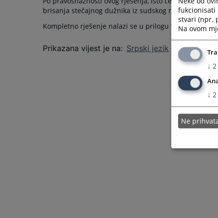
Neke od ovi
Po pravosnažnosti ovog rješenja, isto će biti dostavl
fukcionisat
brisanja stečajnog dužnika iz sudskog registra.
stvari (npr.
Kompletno rješenje nalazi se u prilogu vijesti.
Na ovom mjes
Prikazana vijest je na
:
Srpski jezik
Tra
↓
2
Ana
↓
2
Ne prihva