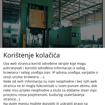
Korištenje kolačića
Ova web stranica koristi određene skripte koje mogu
pohranjivati i koristiti određene informacije iz vašeg
browsera i vašeg uređaja (npr. IP adresa uređaja, varijable o
sesiji unutar browsera, ...).
Neke od ovih informacija su nam neophodne i bez njih web
stranica ne bi mogla fukcionisati u svom punom obimu, dok
neke nisu prijeko neophodne a služe za dodatne stvari (npr.
procjenu nivoa posjećenosti, budućeg usavršavanja
stranice...).
Na ovom mjestu možete dozvoliti ili uskratiti pravo na