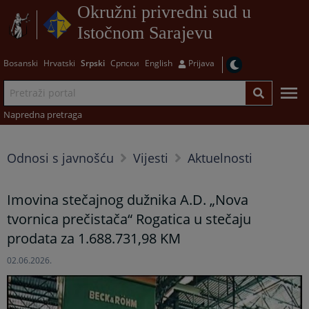
Okružni privredni sud u
Istočnom Sarajevu
Bosanski
Hrvatski
Srpski
Српски
English
Prijava
Napredna pretraga
Odnosi s javnošću
Vijesti
Aktuelnosti
Imovina stečajnog dužnika A.D. „Nova
tvornica prečistača“ Rogatica u stečaju
prodata za 1.688.731,98 KM
02.06.2026.