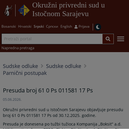
Okružni privredni sud u
Istočnom Sarajevu
Bosanski
Hrvatski
Srpski
Српски
English
Prijava
Napredna pretraga
Sudske odluke
Sudske odluke
Parnični postupak
Presuda broj 61 0 Ps 011581 17 Ps
05.06.2026.
Okružni privredni sud u Istočnom Sarajevu objavljuje presudu
broj 61 0 Ps 011581 17 Ps od 30.12.2025. godine.
Presuda je donesena po tužbi tužioca Kompanija „Boksit“ a.d.