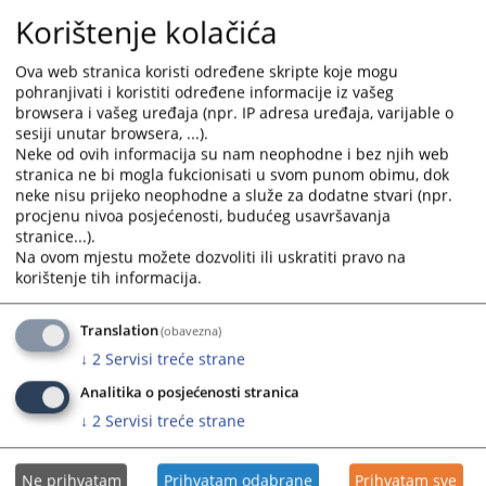
Milići protiv tuženog ZEDP „Elektro-Bijeljina“ a.d. Bijeljina, RJ
Korištenje kolačića
„Elektrodistribucija“ Vlasenica, sa predmetom spora naknada
štete zbog prekida, neredovne, neuredne i nekvalitetne
isporuke električne energije i vrijednosti spora 1.670.773,13
Ova web stranica koristi određene skripte koje mogu
KM.
pohranjivati i koristiti određene informacije iz vašeg
browsera i vašeg uređaja (npr. IP adresa uređaja, varijable o
Kompletna presuda nalazi se u prilogu objave.
sesiji unutar browsera, ...).
Neke od ovih informacija su nam neophodne i bez njih web
Prikazana vijest je na
:
Srpski jezik
stranica ne bi mogla fukcionisati u svom punom obimu, dok
neke nisu prijeko neophodne a služe za dodatne stvari (npr.
Prateći dokumenti
procjenu nivoa posjećenosti, budućeg usavršavanja
stranice...).
Presuda broj 61 0 Ps 011581 17 Ps
Na ovom mjestu možete dozvoliti ili uskratiti pravo na
korištenje tih informacija.
Translation
(obavezna)
82
PREGLEDA
↓
2
Servisi treće strane
Analitika o posjećenosti stranica
↓
2
Servisi treće strane
Ne prihvatam
Prihvatam odabrane
Prihvatam sve