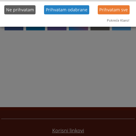
Ne prihvatam
Prihvatam odabrane
Prihvatam sve
Pokreće Klaro!
Korisni linkovi