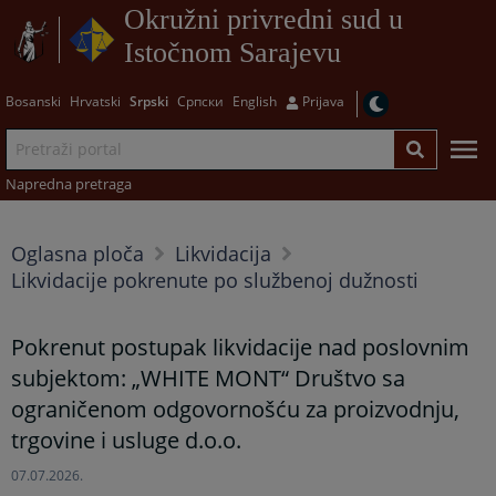
Okružni privredni sud u
Istočnom Sarajevu
Bosanski
Hrvatski
Srpski
Српски
English
Prijava
Napredna pretraga
Oglasna ploča
Likvidacija
Likvidacije pokrenute po službenoj dužnosti
Pokrenut postupak likvidacije nad poslovnim
subjektom: „WHITE MONT“ Društvo sa
ograničenom odgovornošću za proizvodnju,
trgovine i usluge d.o.o.
07.07.2026.