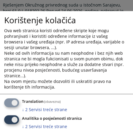
Rješenjem Okružnog privrednog suda u Istočnom Sarajevu,
broj 61 0 L 018202 26 Reg od 24.06.2026. godine, pokrenut je
postupak likvidacije nad poslovnim subjektom „WHITE MONT“
Korištenje kolačića
Društvo sa ograničenom odgovornošću za proizvodnju, trgovine
i usluge d.o.o. Mrkalji bb, Han Pijesak.
Ova web stranica koristi određene skripte koje mogu
pohranjivati i koristiti određene informacije iz vašeg
Pozivaju se povjerioci likvidacionog dužnika da u roku od 3 (tri)
browsera i vašeg uređaja (npr. IP adresa uređaja, varijable o
mjeseca od dana objave ovog rješenja prijave svoja
sesiji unutar browsera, ...).
potraživanja prema likvidacionom dužniku i navedu pravni
Neke od ovih informacija su nam neophodne i bez njih web
osnov po kojem su ta potraživanja nastala.
stranica ne bi mogla fukcionisati u svom punom obimu, dok
neke nisu prijeko neophodne a služe za dodatne stvari (npr.
Prikazana vijest je na
:
Srpski jezik
procjenu nivoa posjećenosti, budućeg usavršavanja
stranice...).
Prateći dokumenti
Na ovom mjestu možete dozvoliti ili uskratiti pravo na
korištenje tih informacija.
Rjesenje 61 0 L 018202 26 Reg
Translation
(obavezna)
↓
2
Servisi treće strane
41
PREGLEDA
Analitika o posjećenosti stranica
↓
2
Servisi treće strane