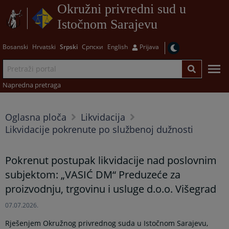
Okružni privredni sud u
Istočnom Sarajevu
Bosanski
Hrvatski
Srpski
Српски
English
Prijava
Napredna pretraga
Oglasna ploča
Likvidacija
Likvidacije pokrenute po službenoj dužnosti
Pokrenut postupak likvidacije nad poslovnim
subjektom: „VASIĆ DM“ Preduzeće za
proizvodnju, trgovinu i usluge d.o.o. Višegrad
07.07.2026.
Rješenjem Okružnog privrednog suda u Istočnom Sarajevu,