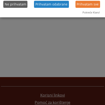
Ne prihvatam
Prihvatam odabrane
Prihvatam sve
Pokreće Klaro!
Korisni linkovi
Pomoć za korištenje