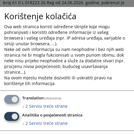
broj 61 0 L 018223 26 Reg od 24.06.2026. godine, pokrenut je
postupak likvidacije nad poslovnim subjektom P„VASIĆ DM“
Korištenje kolačića
Preduzeće za proizvodnju, trgovinu i usluge d.o.o. Višegrad,
Užičkog korpusa broj 12.
Ova web stranica koristi određene skripte koje mogu
Pozivaju se povjerioci likvidacionog dužnika da u roku od 3 (tri)
pohranjivati i koristiti određene informacije iz vašeg
mjeseca od dana objave ovog rješenja prijave svoja
browsera i vašeg uređaja (npr. IP adresa uređaja, varijable o
potraživanja prema likvidacionom dužniku i navedu pravni
sesiji unutar browsera, ...).
osnov po kojem su ta potraživanja nastala.
Neke od ovih informacija su nam neophodne i bez njih web
stranica ne bi mogla fukcionisati u svom punom obimu, dok
Prikazana vijest je na
:
Srpski jezik
neke nisu prijeko neophodne a služe za dodatne stvari (npr.
procjenu nivoa posjećenosti, budućeg usavršavanja
Prateći dokumenti
stranice...).
Na ovom mjestu možete dozvoliti ili uskratiti pravo na
korištenje tih informacija.
Rjesenje 61 0 L 018223 26 Reg
Translation
(obavezna)
↓
2
Servisi treće strane
48
PREGLEDA
Analitika o posjećenosti stranica
↓
2
Servisi treće strane