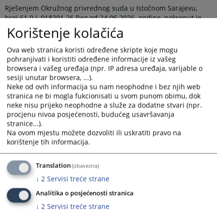
Rješenjem Okružnog privrednog suda u Istočnom Sarajevu,
broj 61 0 L 018201 26 Reg od 24.06.2026. godine, pokrenut je
postupak likvidacije nad poslovnim subjektom „ZELENGORA
Korištenje kolačića
EXPORT-IMPORT“ preduzeće za unutrašnju i spoljnu trgovinu
d.o.o. Užičkog korpusa bb, Višegrad,.
Ova web stranica koristi određene skripte koje mogu
pohranjivati i koristiti određene informacije iz vašeg
Pozivaju se povjerioci likvidacionog dužnika da u roku od 3 (tri)
browsera i vašeg uređaja (npr. IP adresa uređaja, varijable o
mjeseca od dana objave ovog rješenja prijave svoja
sesiji unutar browsera, ...).
potraživanja prema likvidacionom dužniku i navedu pravni
Neke od ovih informacija su nam neophodne i bez njih web
osnov po kojem su ta potraživanja nastala.
stranica ne bi mogla fukcionisati u svom punom obimu, dok
neke nisu prijeko neophodne a služe za dodatne stvari (npr.
Prikazana vijest je na
:
Srpski jezik
procjenu nivoa posjećenosti, budućeg usavršavanja
stranice...).
Prateći dokumenti
Na ovom mjestu možete dozvoliti ili uskratiti pravo na
korištenje tih informacija.
Rjesenje 61 0 L 018201 26 Reg
Translation
(obavezna)
↓
2
Servisi treće strane
42
PREGLEDA
Analitika o posjećenosti stranica
↓
2
Servisi treće strane