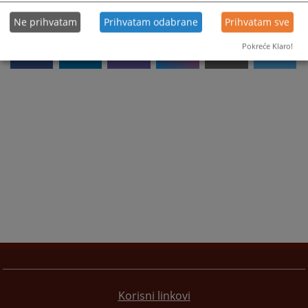
Ne prihvatam
Prihvatam odabrane
Prihvatam sve
Pokreće Klaro!
Korisni linkovi