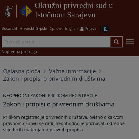
Okružni privredni sud u
Istočnom Sarajevu
Bosanski
Hrvatski
Srpski
Српски
English
Prijava
Napredna pretraga
Oglasna ploča
Važne informacije
Zakon i propisi o privrednim društvima
NEOPHODNI ZAKONI PRILIKOM REGISTRACIJE
Zakon i propisi o privrednim društvima
Prilikom registracije privrednih društava, ovisno o kakvom
pravnom osnovu se radi, neophodno je poznavati odredbe
slijedećih materijalno-pravnih propisa: