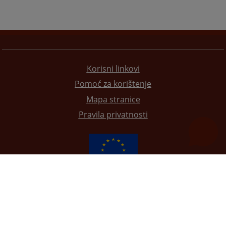
Korisni linkovi
Pomoć za korištenje
Mapa stranice
Pravila privatnosti
Redizajn web stranice je finansirala Evropska unija. Za njen sadržaj isključivo je odgovorno
Visoko sudsko i tužilačko vijeće BiH i ona ne odražava nužno stavove Evropske unije.