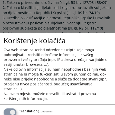
1.
Zakon o privrednim društvima (sl. gl. RS br. 127/08 i 58/09)
2.
Zakon o klasifikaciji djelatnosti i registru poslovnih subjekata
po djelatnostima u Republici Srpskoj (sl. gl. RS br. 74/10)
3.
Uredba o klasifikaciji djelatnosti Republike Srpske i Pravilnik
o razvrstavanju poslovnih subjekata i vođenju Registra
poslovnih subjekata po djelatnostima (sl. gl. RS br. 119/10)
4.
Zakon o registraciji poslovnih subjekata u Republici Srpskoj
Korištenje kolačića
(sl. gl. RS br. 42/05 i 118/09)
5.
Zakon o vanparničnom postupku (sl. gl. RS br. 36/09)
6.
Zakon o notarima (sl. gl. RS br. 86/04, 2/05, 74/05, 91/06 i
Ova web stranica koristi određene skripte koje mogu
37/07)
pohranjivati i koristiti određene informacije iz vašeg
7.
Zakon o javnim preduzećima (sl. gl. RS br. 75/04)
browsera i vašeg uređaja (npr. IP adresa uređaja, varijable o
8.
Zakon o bankama (sl. gl. RS br. 44/03 i 74/04)
sesiji unutar browsera, ...).
Neke od ovih informacija su nam neophodne i bez njih web
Prikazana vijest je na
:
Srpski jezik
stranica ne bi mogla fukcionisati u svom punom obimu, dok
neke nisu prijeko neophodne a služe za dodatne stvari (npr.
Linkovi
procjenu nivoa posjećenosti, budućeg usavršavanja
stranice...).
Službeni glasnik Republike Srpske
Na ovom mjestu možete dozvoliti ili uskratiti pravo na
korištenje tih informacija.
Translation
(obavezna)