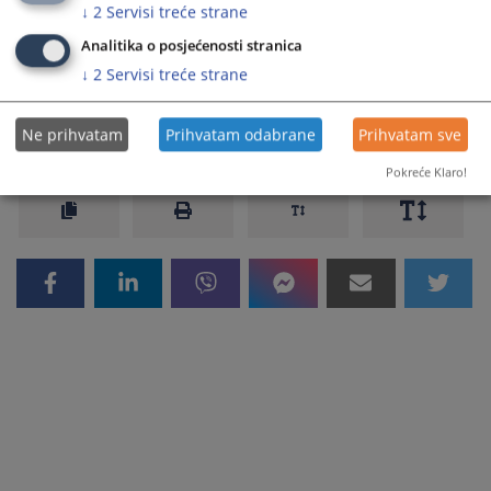
Prateći dokumenti
↓
2
Servisi treće strane
Zakon o registraciji poslovnih subjekata RS
Analitika o posjećenosti stranica
↓
2
Servisi treće strane
1131
PREGLEDA
Ne prihvatam
Prihvatam odabrane
Prihvatam sve
Pokreće Klaro!