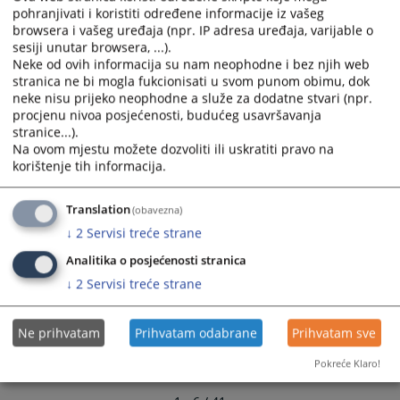
pohranjivati i koristiti određene informacije iz vašeg
browsera i vašeg uređaja (npr. IP adresa uređaja, varijable o
sesiji unutar browsera, ...).
Neke od ovih informacija su nam neophodne i bez njih web
stranica ne bi mogla fukcionisati u svom punom obimu, dok
neke nisu prijeko neophodne a služe za dodatne stvari (npr.
procjenu nivoa posjećenosti, budućeg usavršavanja
stranice...).
Na ovom mjestu možete dozvoliti ili uskratiti pravo na
korištenje tih informacija.
Translation
(obavezna)
↓
2
Servisi treće strane
Analitika o posjećenosti stranica
↓
2
Servisi treće strane
Ne prihvatam
Prihvatam odabrane
Prihvatam sve
Pokreće Klaro!