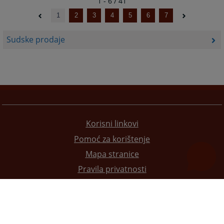
1 - 6 / 41
1
2
3
4
5
6
7
Sudske prodaje
Korisni linkovi
Pomoć za korištenje
Mapa stranice
Pravila privatnosti