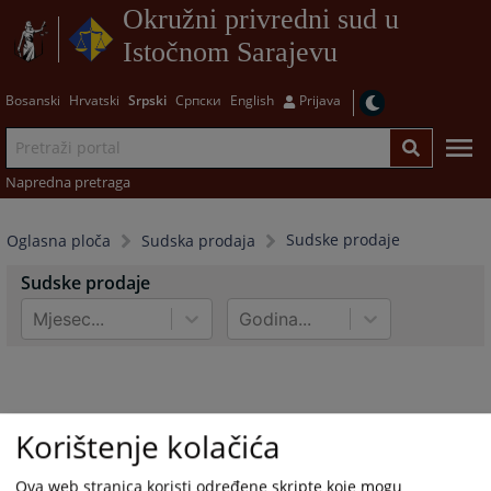
Okružni privredni sud u
Istočnom Sarajevu
Bosanski
Hrvatski
Srpski
Српски
English
Prijava
Napredna pretraga
Sudske prodaje
Oglasna ploča
Sudska prodaja
Sudske prodaje
Mjesec...
Godina...
Korištenje kolačića
Ova web stranica koristi određene skripte koje mogu