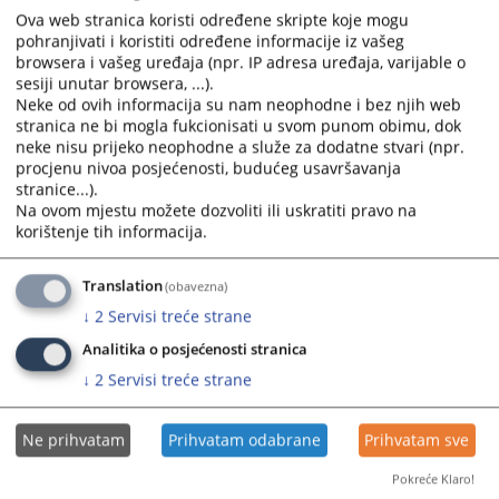
Ova web stranica koristi određene skripte koje mogu
pohranjivati i koristiti određene informacije iz vašeg
browsera i vašeg uređaja (npr. IP adresa uređaja, varijable o
sesiji unutar browsera, ...).
Neke od ovih informacija su nam neophodne i bez njih web
stranica ne bi mogla fukcionisati u svom punom obimu, dok
neke nisu prijeko neophodne a služe za dodatne stvari (npr.
procjenu nivoa posjećenosti, budućeg usavršavanja
Trenutno nema vijesti
stranice...).
Na ovom mjestu možete dozvoliti ili uskratiti pravo na
korištenje tih informacija.
Translation
(obavezna)
↓
2
Servisi treće strane
Analitika o posjećenosti stranica
↓
2
Servisi treće strane
Ne prihvatam
Prihvatam odabrane
Prihvatam sve
Pokreće Klaro!