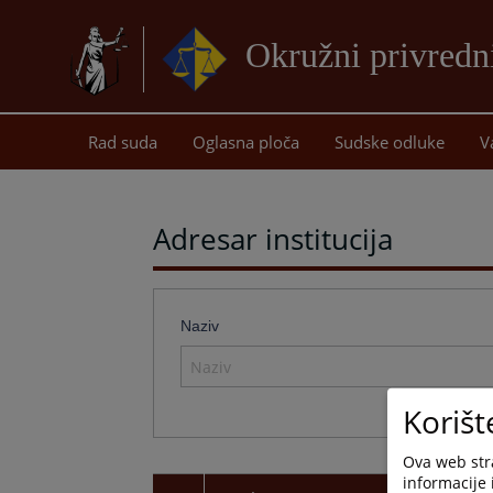
Okružni privredn
Rad suda
Oglasna ploča
Sudske odluke
V
Adresar institucija
Naziv
Korišt
Ova web stra
informacije 