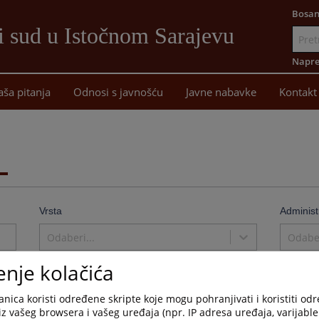
Bosan
i sud u Istočnom Sarajevu
Idi
na
Napre
sadržaj
aša pitanja
Odnosi s javnošću
Javne nabavke
Kontakt
Vrsta
Administ
Odaberi...
Odaber
enje kolačića
nica koristi određene skripte koje mogu pohranjivati i koristiti od
iz vašeg browsera i vašeg uređaja (npr. IP adresa uređaja, varijable 