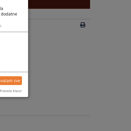
la
a dodatne
.
hvatam sve
Pokreće Klaro!