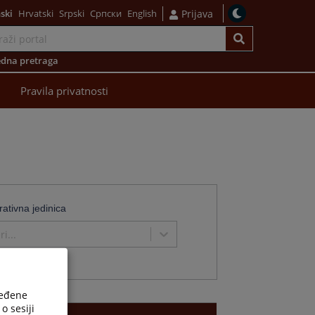
ski
Hrvatski
Srpski
Српски
English
Prijava
dna pretraga
Pravila privatnosti
rativna jedinica
i...
ređene
o sesiji