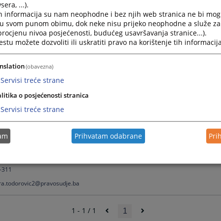
era, ...).
h informacija su nam neophodne i bez njih web stranica ne bi mog
i u svom punom obimu, dok neke nisu prijeko neophodne a služe z
rajevu
 procjenu nivoa posjećenosti, budućeg usavršavanja stranice...).
tu možete dozvoliti ili uskratiti pravo na korištenje tih informacija
nom Sarajevu
točno Sarajevo
nslation
(obavezna)
Servisi treće strane
litika o posjećenosti stranica
jevo@pravosudje.ba
Servisi treće strane
ravosudje.ba
tam
Prihvatam odabrane
Pri
ović
-311
ra.todorovic2@pravosudje.ba
1 - 1 / 1
1