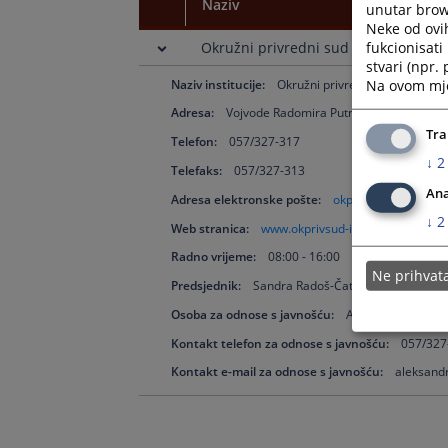
Naziv
unutar brows
Neke od ovi
fukcionisat
Okružni privredni sud u Istočnom Sa
stvari (npr.
Na ovom mjes
Naziv institucije:
Okružni privredni sud u Istoč
Adresa:
Vojvode Radomira Putnika bb, 71123 Is
Tra
Telefon:
057/327-317
↓
2
Telefaks:
057/327-313
Ana
Adresa elektronske pošte:
okpsud-istocnosara
↓
2
Web stranica:
www.okprivsud-istocnosarajevo.p
Radno vrijeme:
08:00 - 16:00
Ne prihva
Predsjednik:
Sandra Radoš-Čatak
Osoba za odnose s javnošću:
Aleksandra Todor
Kontakt telefon za odnose s javnošću:
057/327
Kontakt e-mail za odnose s javnošću:
aleksand