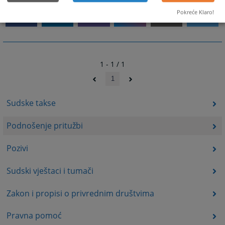
Pokreće Klaro!
1 - 1 / 1
1
Sudske takse
Podnošenje pritužbi
Pozivi
Sudski vještaci i tumači
Zakon i propisi o privrednim društvima
Pravna pomoć