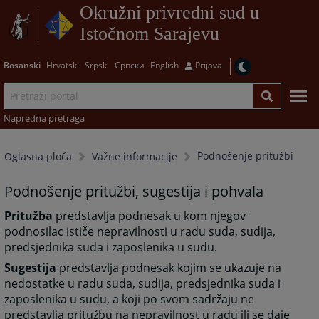
Okružni privredni sud u
Istočnom Sarajevu
Bosanski
Hrvatski
Srpski
Српски
English
Prijava
Napredna pretraga
Podnošenje pritužbi
Oglasna ploča
Važne informacije
Podnošenje pritužbi, sugestija i pohvala
Pritužba
predstavlja podnesak u kom njegov
podnosilac ističe nepravilnosti u radu suda, sudija,
predsjednika suda i zaposlenika u sudu.
Sugestija
predstavlja podnesak kojim se ukazuje na
nedostatke u radu suda, sudija, predsjednika suda i
zaposlenika u sudu, a koji po svom sadržaju ne
predstavlja pritužbu na nepravilnost u radu ili se daje