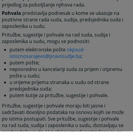
prijedlog za poboljšanje njihova rada.
Pohvala
predstavlja podnesak u kome se ukazuje na
pozitivne strane rada suda, sudija, predsjednika suda i
zaposlenika u sudu.
Pritužbe, sugestije i pohvale na rad suda, sudija i
zaposlenika u sudu, mogu se podnositi:
putem elektronske pošte
okpsud-
istocnosarajevo@pravosudje.ba
;
putem pošte;
neposredno u kancelariji suda za prijem i otpremu
pošte u sudu;
u vrijeme prijema stranaka u sudu od strane
predsjednika suda;
putem kutije za pritužbe, sugestije i pohvale.
Pritužbe, sugestije i pohvale moraju biti jasne i
sadržavati dovoljno podataka na osnovu kojih se može
po istima postupati. Sve pritužbe, sugestije i pohvale
na rad suda, sudija i zaposlenika u sudu, dostavljaju se
predsjedniku suda. U sudskoj zgradi postavljena je, na