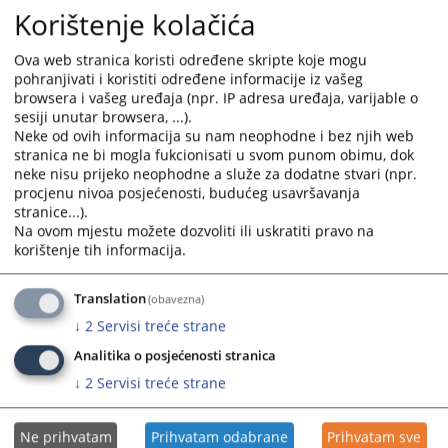
Korištenje kolačića
vidnom mjestu, kutija za pritužbe, sugestije i pohvale.
Predsjednik suda postupa po pritužbama protiv suda i
Ova web stranica koristi određene skripte koje mogu
zaposlenika u sudu.
pohranjivati i koristiti određene informacije iz vašeg
Pritužbe na rad sudija i predsjednika suda, predsjednik
browsera i vašeg uređaja (npr. IP adresa uređaja, varijable o
suda će bez odlaganja dostaviti Visokom sudskom i
sesiji unutar browsera, ...).
tužilačkom savjetu Bosne i Hercegovine na daljnji
Neke od ovih informacija su nam neophodne i bez njih web
nadležni postupak.
stranica ne bi mogla fukcionisati u svom punom obimu, dok
neke nisu prijeko neophodne a služe za dodatne stvari (npr.
Pritužbe na ponašanje i rad sudija dostavljaju se
procjenu nivoa posjećenosti, budućeg usavršavanja
Visokom sudskom i tužilačkom savjetu BiH, koji je jedini
stranice...).
ovlašten da razmatra te pritužbe.
Na ovom mjestu možete dozvoliti ili uskratiti pravo na
korištenje tih informacija.
Kontakt podaci VSTS-a:
Visoki sudski i tužilački savjet Bosne i Hercegovine Ul.
Translation
(obavezna)
Kraljice Jelene br.88 71000 Sarajevo
↓
2
Servisi treće strane
Web:
https://vstv.pravosudje.ba
Analitika o posjećenosti stranica
↓
2
Servisi treće strane
2575
PREGLEDA
Ne prihvatam
Prihvatam odabrane
Prihvatam sve