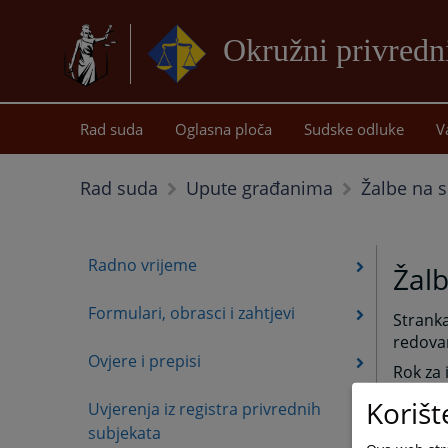
Okružni privredn
Rad suda
Oglasna ploča
Sudske odluke
V
Žalbe na 
Rad suda
Upute građanima
Radno vrijeme
Žal
Formulari, obrasci i zahtjevi
Stranka
redovan
Ovjere i prepisi
Rok za 
Prijem 
Korišt
Uvjerenja iz registra privrednih
radni d
subjekata