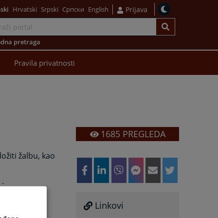
ski
Hrvatski
Srpski
Српски
English
Prijava
dna pretraga
Pravila privatnosti
1685
PREGLEDA
žiti žalbu, kao
 .
vrši se svaki
Linkovi
g suda..