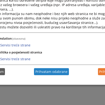
nica koristi određene skripte koje mogu pohranjivati i koristiti od
ivredni sudu Banja Luka
, nadležan je za rješavanje po žalbam
iz vašeg browsera i vašeg uređaja (npr. IP adresa uređaja, varijable 
ene na odluke ovog suda.
era, ...).
h informacija su nam neophodne i bez njih web stranica ne bi mog
i u svom punom obimu, dok neke nisu prijeko neophodne a služe z
 procjenu nivoa posjećenosti, budućeg usavršavanja stranice...).
tu možete dozvoliti ili uskratiti pravo na korištenje tih informacija
nslation
(obavezna)
Servisi treće strane
litika o posjećenosti stranica
Servisi treće strane
tam
Prihvatam odabrane
Pri