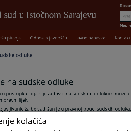
Bosan
i sud u Istočnom Sarajevu
Idi
na
Napre
sadržaj
aša pitanja
Odnosi s javnošću
Javne nabavke
Kontakt
sudske odluke
be na sudske odluke
 u postupku koja nije zadovoljna sudskom odlukom može ulo
 pravni lijek.
izjavljivanje žalbe sadržan je u pravnoj pouci sudskih odluka.
žalbi na odluke Okružnog privrednog suda Istočno Sarajevo, 
enje kolačića
an od 9:00-15:00 časova na šalteru prijemne kancelarije ovo