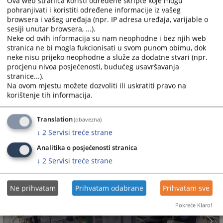
Ova web stranica koristi određene skripte koje mogu
NAPOMENA:
pohranjivati i koristiti određene informacije iz vašeg
Komunikacija sa Okružnim privrednim sudom u
browsera i vašeg uređaja (npr. IP adresa uređaja, varijable o
sesiji unutar browsera, ...).
Istočnom Sarajevu, ostvarena elektronskom poštom
Neke od ovih informacija su nam neophodne i bez njih web
(E-Mail), nema obavezujući karakter i ne smatra se
stranica ne bi mogla fukcionisati u svom punom obimu, dok
komunikacijom sa sudom u smislu bilo kog procesnog
neke nisu prijeko neophodne a služe za dodatne stvari (npr.
propisa (pokretanje postupka, dostavljanje podneska,
procjenu nivoa posjećenosti, budućeg usavršavanja
davanje izjava, izjavljivanje pravnih lijekova i slično).
stranice...).
Na ovom mjestu možete dozvoliti ili uskratiti pravo na
korištenje tih informacija.
10935
PREGLEDA
Translation
(obavezna)
↓
2
Servisi treće strane
Analitika o posjećenosti stranica
↓
2
Servisi treće strane
Ne prihvatam
Prihvatam odabrane
Prihvatam sve
Pokreće Klaro!