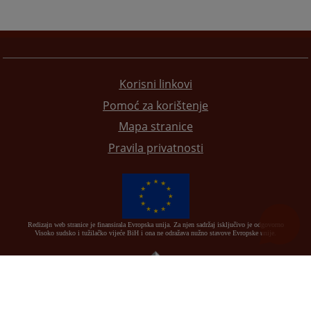
Korisni linkovi
Pomoć za korištenje
Mapa stranice
Pravila privatnosti
Redizajn web stranice je finansirala Evropska unija. Za njen sadržaj isključivo je odgovorno
Visoko sudsko i tužilačko vijeće BiH i ona ne odražava nužno stavove Evropske unije.
© 2021
Visoko sudsko i tužilačko vijeće