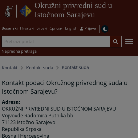
Okružni privredni sud u
Istočnom Sarajevu
Bosanski
Hrvatski
Srpski
Српски
English
Prijava
Napredna pretraga
Kontakt suda
Kontakt
Kontakt suda
Kontakt podaci Okružnog privrednog suda u
Istočnom Sarajevu?
Adresa:
OKRUŽNI PRIVREDNI SUD U ISTOČNOM SARAJEVU
Vojvovde Radomira Putnika bb
71123 Istočno Sarajevo
Republika Srpska
Bosna i Hercegovina