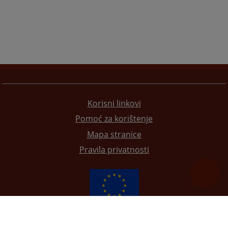
Korisni linkovi
Pomoć za korištenje
Mapa stranice
Pravila privatnosti
Redizajn web stranice je finansirala Evropska unija. Za njen sadržaj isključivo je odgovorno
Visoko sudsko i tužilačko vijeće BiH i ona ne odražava nužno stavove Evropske unije.