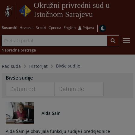
Okružni privredni sud u
Istočnom Sarajevu
Bosanski
Hrvatski
Srpski
Српски
English
Prijava
Napredna pretraga
Bivše sudije
Rad suda
Historijat
Bivše sudije
Navigate
Navigate
forward
forward
to
to
Aida Šain
interact
interact
with
with
Aida Šain je obavljala funkciju sudije i predsjednice
the
the