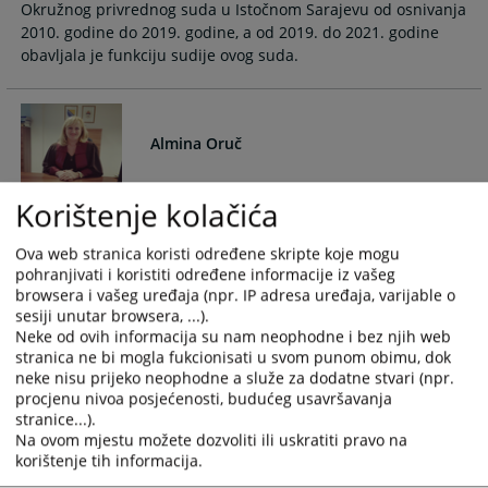
Okružnog privrednog suda u Istočnom Sarajevu od osnivanja
calendar
calendar
2010. godine do 2019. godine, a od 2019. do 2021. godine
and
and
obavljala je funkciju sudije ovog suda.
select
select
a
a
date.
date.
Press
Press
Almina Oruč
the
the
question
question
Korištenje kolačića
mark
mark
Almina Oruč je obavljala funkciju sudije Okružnog
key
key
privrednog suda u Istočnom Sarajevu od osnivanja 2010. do
to
to
Ova web stranica koristi određene skripte koje mogu
2021. godine kada je imenovana na mjesto v.d. predsjednice
pohranjivati i koristiti određene informacije iz vašeg
get
get
ovog suda, pa sve do 2021. godine.
browsera i vašeg uređaja (npr. IP adresa uređaja, varijable o
the
the
sesiji unutar browsera, ...).
keyboard
keyboard
Neke od ovih informacija su nam neophodne i bez njih web
shortcuts
shortcuts
stranica ne bi mogla fukcionisati u svom punom obimu, dok
Dragan Borovčanin
for
for
neke nisu prijeko neophodne a služe za dodatne stvari (npr.
changing
changing
procjenu nivoa posjećenosti, budućeg usavršavanja
stranice...).
dates.
dates.
Dragan Borovčanin je obavljao funkciju sudije Okružnog
Na ovom mjestu možete dozvoliti ili uskratiti pravo na
privrednog suda u Istočnom Sarajevu od osnivanja 2010. do
korištenje tih informacija.
2019. godine kada je imenovan na mjesto v.d. predsjednika