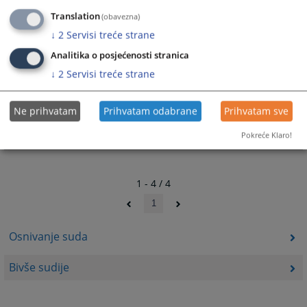
ovog suda, sve do 2021. godine.
Translation
(obavezna)
↓
2
Servisi treće strane
Analitika o posjećenosti stranica
Samra Akova
↓
2
Servisi treće strane
Samra Akova je obavljala funkciju sudije Okružnog
Ne prihvatam
Prihvatam odabrane
Prihvatam sve
privrednog suda u Istočnom Sarajevu od osnivanja 2010. do
2017. godine.
Pokreće Klaro!
1 - 4 / 4
1
Osnivanje suda
Bivše sudije