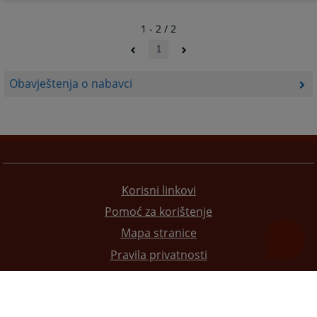
1 - 2 / 2
1
Obavještenja o nabavci
Korisni linkovi
Pomoć za korištenje
Mapa stranice
Pravila privatnosti