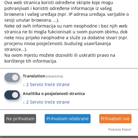
Ova web stranica koristi određene skripte koje mogu
Javni poziv za nabavku poštanskih usluga za 2026/2027
the
the
pohranjivati i koristiti određene informacije iz vašeg
godinu
calendar
calendar
browsera i vašeg uređaja (npr. IP adresa uređaja, varijable o
27.02.2026.
and
and
sesiji unutar browsera, ...).
select
select
Neke od ovih informacija su nam neophodne i bez njih web
a
a
stranica ne bi mogla fukcionisati u svom punom obimu, dok
neke nisu prijeko neophodne a služe za dodatne stvari (npr.
date.
date.
procjenu nivoa posjećenosti, budućeg usavršavanja
Press
Press
stranice...).
the
the
Na ovom mjestu možete dozvoliti ili uskratiti pravo na
question
question
korištenje tih informacija.
mark
mark
key
key
Translation
(obavezna)
to
to
↓
2
Servisi treće strane
get
get
the
the
Analitika o posjećenosti stranica
keyboard
keyboard
↓
2
Servisi treće strane
shortcuts
shortcuts
for
for
Ne prihvatam
Prihvatam odabrane
Prihvatam sve
changing
changing
dates.
dates.
Pokreće Klaro!