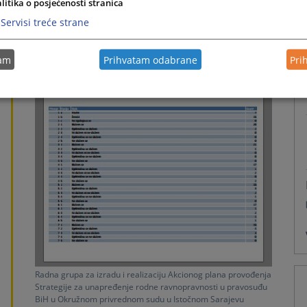
litika o posjećenosti stranica
Servisi treće strane
tam
Prihvatam odabrane
Pri
Radna grupa za izradu i realizaciju Akcionog plana provođenja
Strategije za unapređenje rodne ravnopravnosti u pravosuđu
BiH u Okružnom privrednom sudu u Istočnom Sarajevu