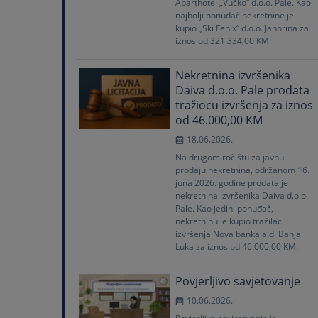
Aparthotel „Vučko“ d.o.o. Pale. Kao
najbolji ponuđač nekretnine je
kupio „Ski Fenix“ d.o.o. Jahorina za
iznos od 321.334,00 KM.
Nekretnina izvršenika
Daiva d.o.o. Pale prodata
tražiocu izvršenja za iznos
od 46.000,00 KM
18.06.2026.
Na drugom ročištu za javnu
prodaju nekretnina, održanom 16.
juna 2026. godine prodata je
nekretnina izvršenika Daiva d.o.o.
Pale. Kao jedini ponuđač,
nekretninu je kupio tražilac
izvršenja Nova banka a.d. Banja
Luka za iznos od 46.000,00 KM.
Povjerljivo savjetovanje
10.06.2026.