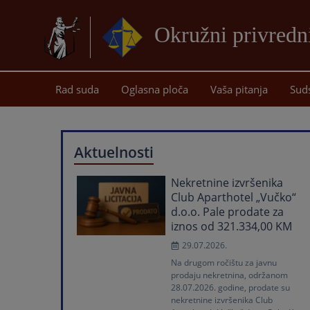
Okružni privredn
Rad suda
Oglasna ploča
Vaša pitanja
Sud
Aktuelnosti
Nekretnine izvršenika
Club Aparthotel „Vučko“
d.o.o. Pale prodate za
iznos od 321.334,00 KM
29.07.2026.
Na drugom ročištu za javnu
prodaju nekretnina, održanom
28.07.2026. godine, prodate su
nekretnine izvršenika Club