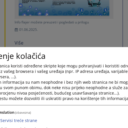
Info flajer možete preuzeti i pogledati u prilogu
01.06.2025.
Više
enje kolačića
Rodna ravnopravnost
nica koristi određene skripte koje mogu pohranjivati i koristiti od
iz vašeg browsera i vašeg uređaja (npr. IP adresa uređaja, varijable 
Rezultati anketa: Zabilježen zadovoljavajući
era, ...).
nivo poštivanja principa rodne
h informacija su nam neophodne i bez njih web stranica ne bi mog
ravnopravnosti
i u svom punom obimu, dok neke nisu prijeko neophodne a služe z
 procjenu nivoa posjećenosti, budućeg usavršavanja stranice...).
tu možete dozvoliti ili uskratiti pravo na korištenje tih informacija
nslation
(obavezna)
Servisi treće strane