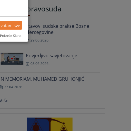
Vijesti iz pravosuđa
hvatam sve
Stavovi sudske prakse Bosne i
Hercegovine
Pokreće Klaro!
29.06.2026.
Povjerljivo savjetovanje
08.06.2026.
IN MEMORIAM, MUHAMED GRUHONJIĆ
27.04.2026.
Više