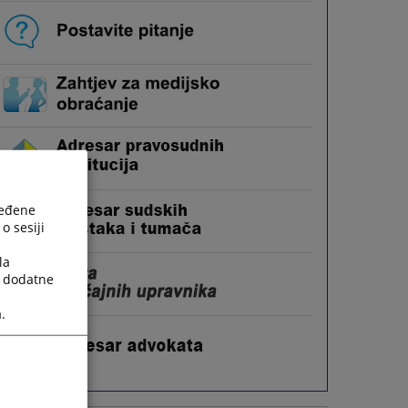
ređene
o sesiji
la
a dodatne
.