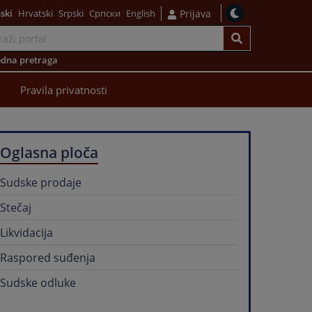
ski
Hrvatski
Srpski
Српски
English
Prijava
dna pretraga
Pravila privatnosti
Oglasna ploča
Sudske prodaje
Stečaj
Likvidacija
Raspored suđenja
Sudske odluke