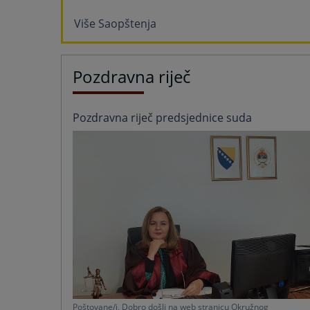
Više Saopštenja
Pozdravna riječ
Pozdravna riječ predsjednice suda
Poštovane/i, Dobro došli na web stranicu Okružnog