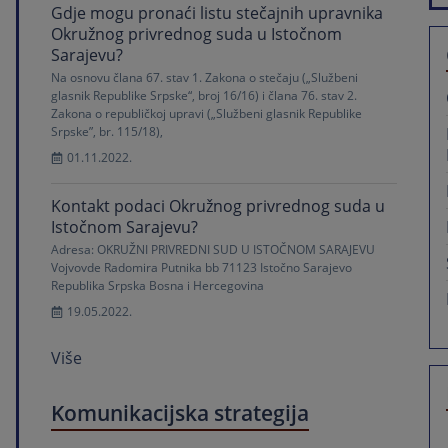
Gdje mogu pronaći listu stečajnih upravnika
Okružnog privrednog suda u Istočnom
Sarajevu?
Na osnovu člana 67. stav 1. Zakona o stečaju („Službeni
glasnik Republike Srpske“, broj 16/16) i člana 76. stav 2.
Zakona o republičkoj upravi („Službeni glasnik Republike
Srpske”, br. 115/18),
01.11.2022.
Kontakt podaci Okružnog privrednog suda u
Istočnom Sarajevu?
Adresa: OKRUŽNI PRIVREDNI SUD U ISTOČNOM SARAJEVU
Vojvovde Radomira Putnika bb 71123 Istočno Sarajevo
Republika Srpska Bosna i Hercegovina
19.05.2022.
Više
Komunikacijska strategija