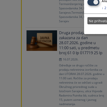
Ana
Termoinženjering d.o.o,
↓
2
Spasovdanska 34, Istočno Novo
Sarajevo.Termoinženjering d.o.o.,
Spasovdanska 34, Istočno Novo
Ne prihva
Sarajev
Druga prodaja nekretnina
zakazana za dan
28.07.2026. godine u
11:00 sati, u predmetu
broj 61 0 Ip 017719 25 Ip
16.07.2026.
Određuje se drugo ročište za
prodaju nekretnina izvršenika za
dan UTORAK 28.07.2026. godine u
11:00 sati. Ročište za prodaju
nekretnina će se održati u zgradi
Okružnog privrednog suda u
Istočnom Sarajevu, ulica Vojvode
Radomira Putnika bb, sudnica broj
15, putem usmenog i javnog
nadmetanja.