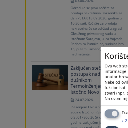
03.08.2026.
Određuje se prvo ročište za
prodaju nekretnina izvršenika za
dan PETAK 18.09.2026. godine u
10:30 sati. Ročište za prodaju
nekretnina će se održati u zgradi
Okružnog privrednog suda u
Istočnom Sarajevu, ulica Vojvode
Radomira Putnika bb, sudnica broj
15, putem usmenog i javnog
Korišt
nadmetanja.
Ova web stra
Zaključen stečajni
informacije 
postupak nad stečajnim
unutar brows
dužnikom
Neke od ovi
Termoinženjering d.o.o.
fukcionisat
Istočno Novo Sarajevo
stvari (npr.
Na ovom mjes
24.07.2026.
Rješenjem Okružnog privrednog
suda u Istočnom Sarajevu, broj 61
Tra
0 St 017806 26 St od 23.07.2026.
↓
2
godine, zaključen je stečajni
postupak nad stečajnim dužnikom