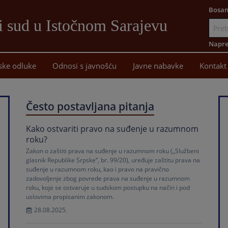
Bosan
i sud u Istočnom Sarajevu
Idi
na
Napre
sadržaj
ske odluke
Odnosi s javnošću
Javne nabavke
Kontakt
Često postavljana pitanja
Kako ostvariti pravo na suđenje u razumnom
roku?
Zakon o zaštiti prava na suđenje u razumnom roku („Službeni
glasnik Republike Srpske“, br. 99/20), uređuje zaštitu prava na
suđenje u razumnom roku, kao i pravo na pravično
zadovoljenje zbog povrede prava na suđenje u razumnom
roku, koje se ostvaruje u sudskom postupku na način i pod
uslovima propisanim zakonom.
28.08.2025.