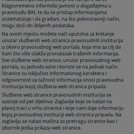
blagovremeno informiše javnost o događajima u
pravosuđu BiH, te da se pristup informacijama
sistematizuje i da građani, na što jednostavniji način,
mogu doći do željenih podataka.
Na ovom mjestu možete naći uputstva za kretanje
unutar službenih web stranica pravosudnih institucija
u okviru pravosudnog web portala, koja ima za cilj da
Vam što više olakša pronalazak traženih informacija.
Sve službene web stranice, unutar pravosudnog web
portala, su jednobrazne i koriste se na jednak način.
Stranice su isključivo informativnog karaktera i
odgovornost za tačnost informacija snosi pravosudna
institucija kojoj službena web stranica pripada.
Službene web stranice pravosudnih institucija se
sastoje od pet dijelova: Zaglavlje koje se nalazi na
plavoj traci u vrhu stranice i koje nam daje informaciju
kojoj pravosudnoj instituciji web stranica pripada. Na
zaglavlju se nalazi mašina za pretragu stranice kao i
izbornik jezika prikaza web stranice.