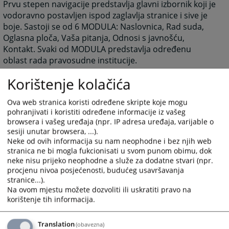
Prvu stepen navigacije predstavlja glavni izbornik koji je
vodoravno postavljen ispod zaglavlja stranice i sive je
boje. Sastoji se od 6 MODULA: Naslovnica, Rad suda,
Oglasna ploča, Vaša pitanja, Odnosi s javnošću,
Kontakt. Svaki od MODULA predstavlja određenu
oblast rada pravosudne institucije.
Nakon izbora jednog od MODULA, prelazite na drugi
Korištenje kolačića
stepen navigacije, koja je vodoravno postavljena ispod
Glavnog izbornika i crvene je boje. Pomoću ovog
Ova web stranica koristi određene skripte koje mogu
izbornika birate KATEGORIJU Vašeg interesovanja
pohranjivati i koristiti određene informacije iz vašeg
unutar svakog MODULA.
browsera i vašeg uređaja (npr. IP adresa uređaja, varijable o
sesiji unutar browsera, ...).
Treći stepen navigacije predstavlja vertikalni izbornik,
Neke od ovih informacija su nam neophodne i bez njih web
koji se nalazi ispod izbornika KATEGORIJA, na desnoj
stranica ne bi mogla fukcionisati u svom punom obimu, dok
strani u odnosu na dio predviđen za sadržaj. Na ovom
neke nisu prijeko neophodne a služe za dodatne stvari (npr.
izborniku birate PODKATEGORIJU, odnosno konkretan
procjenu nivoa posjećenosti, budućeg usavršavanja
sadržaj koji vas interesuje.
stranice...).
Na ovom mjestu možete dozvoliti ili uskratiti pravo na
Posljednji dio predstavlja sadržajni dio izabrane
korištenje tih informacija.
PODKATEGORIJE. Taj sadržajni dio može biti prikaz
konkretne vijesti ili prikaz drugih elemenata koje
Translation
(obavezna)
određena PODKATEGORIJA predstavlja (slike, linkovi,