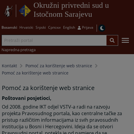
Okružni privredni sud u
Istočnom Sarajevu
Bosanski
Hrvatski
Srpski
Српски
English
Prijava
Napredna pretraga
Kontakt
Pomoć za korištenje web stranice
Pomoć za korištenje web stranice
Pomoć za korištenje web stranice
Poštovani posjetioci,
Od 2008. godine IKT odjel VSTV-a radi na razvoju
projekta Pravosudnog portala, kao centralne tačke za
pristup različitim informacijama iz svih pravosudnih
institucija u Bosni i Hercegovini. Ideja da se otvori
Pravosudni portal, potekla je od namjere da se