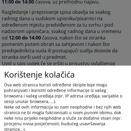
11:00 do 14:00
časova, uz prethodnu najavu.
Razgledanje i prepisivanje spisa obavlja se svakog
radnog dana u sudskom upisniku/pisarnici na
određenom mjestu predviđenom za tu svrhu i pod
nadzorom upisničara, svakog radnog dana u vremenu
od
12:00 do 14:00
časova, nakon što se stranka
pismenim putem obrati sa zahtjevom i nakon što
predsjednik/ca suda ili postupajući sudija dozvole da
stranka izvrši uvid u predmet.
Uvid u spis uvijek će se vršiti u prisustvu ovlaštenog
radnika suda.
Korištenje kolačića
5396
PREGLEDA
Ova web stranica koristi određene skripte koje mogu
pohranjivati i koristiti određene informacije iz vašeg
browsera i vašeg uređaja (npr. IP adresa uređaja, varijable o
sesiji unutar browsera, ...).
Neke od ovih informacija su nam neophodne i bez njih web
stranica ne bi mogla fukcionisati u svom punom obimu, dok
neke nisu prijeko neophodne a služe za dodatne stvari (npr.
procjenu nivoa posjećenosti, budućeg usavršavanja
stranice...).