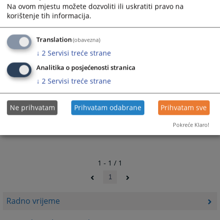
Na ovom mjestu možete dozvoliti ili uskratiti pravo na
korištenje tih informacija.
Translation
(obavezna)
↓
2
Servisi treće strane
Analitika o posjećenosti stranica
↓
2
Servisi treće strane
Ne prihvatam
Prihvatam odabrane
Prihvatam sve
Pokreće Klaro!
1 - 1 / 1
1
Radno vrijeme