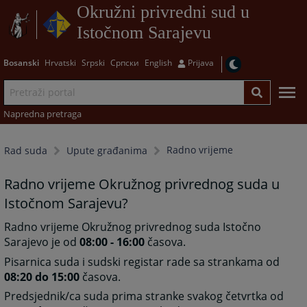
Okružni privredni sud u
Istočnom Sarajevu
Bosanski
Hrvatski
Srpski
Српски
English
Prijava
Napredna pretraga
Radno vrijeme
Rad suda
Upute građanima
Radno vrijeme Okružnog privrednog suda u
Istočnom Sarajevu?
Radno vrijeme Okružnog privrednog suda Istočno
Sarajevo je od
08:00 - 16:00
časova.
Pisarnica suda i sudski registar rade sa strankama od
08:20 do 15:00
časova.
Predsjednik/ca suda prima stranke svakog četvrtka od