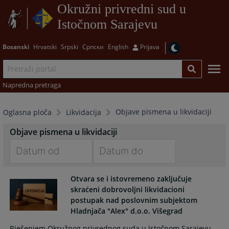
Okružni privredni sud u
Istočnom Sarajevu
Bosanski
Hrvatski
Srpski
Српски
English
Prijava
Napredna pretraga
Objave pismena u likvidaciji
Oglasna ploča
Likvidacija
Objave pismena u likvidaciji
Navigate
Navigate
Otvara se i istovremeno zaključuje
forward
forward
skraćeni dobrovoljni likvidacioni
to
to
postupak nad poslovnim subjektom
interact
interact
Hladnjača "Alex" d.o.o. Višegrad
with
with
the
the
Rješenjem Okružnog privrednog suda u Istočnom Sarajevu,