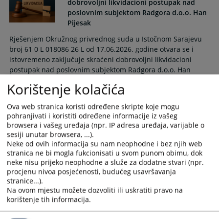
dobrovoljni likvidacioni postupak nad
poslovnim subjektom Radgora d.o.o. Han
Pijesak
Rješenjem Okružnog privrednog suda u Istočnom Sarajevu
broj 61 0 L 018086 26 L od 17.06.2026. godine otvara se i
istovremeno zaključuje skraćeni dobrovoljni likvidacioni
postupak nad poslovnim subjektom Radgora d.o.o. Han
Pijesak, ulica Srpske vojske broj 81, Han Pijesak.
Korištenje kolačića
18.06.2026.
Ova web stranica koristi određene skripte koje mogu
pohranjivati i koristiti određene informacije iz vašeg
Otvoren i istovremeno zaključen skraćeni
browsera i vašeg uređaja (npr. IP adresa uređaja, varijable o
dobrovoljni likvidacioni postupak nad
sesiji unutar browsera, ...).
poslovnim subjektom Zdravstvena
Neke od ovih informacija su nam neophodne i bez njih web
ustanova Specijalistička ambulanta
stranica ne bi mogla fukcionisati u svom punom obimu, dok
interne medicine Hera Istočna Ilidža
neke nisu prijeko neophodne a služe za dodatne stvari (npr.
procjenu nivoa posjećenosti, budućeg usavršavanja
Rješenjem Okružnog privrednog suda u Istočnom Sarajevu
stranice...).
broj 61 0 L 018106 26 L od 16.06.2026. godine otvara se i
Na ovom mjestu možete dozvoliti ili uskratiti pravo na
istovremeno zaključuje skraćeni dobrovoljni likvidacioni
korištenje tih informacija.
postupak nad poslovnim subjektom Zdravstvena ustanova
Specijalistička ambulanta interne medicine Hera Istočna