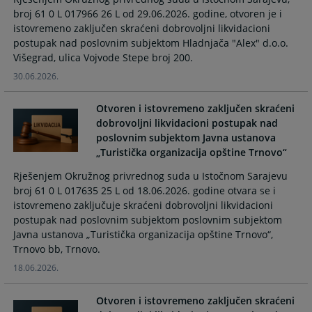
calendar
calendar
broj 61 0 L 017966 26 L od 29.06.2026. godine, otvoren je i
and
and
istovremeno zaključen skraćeni dobrovoljni likvidacioni
select
select
postupak nad poslovnim subjektom Hladnjača "Alex" d.o.o.
a
a
Višegrad, ulica Vojvode Stepe broj 200.
date.
date.
30.06.2026.
Press
Press
the
the
Otvoren i istovremeno zaključen skraćeni
question
question
dobrovoljni likvidacioni postupak nad
mark
mark
poslovnim subjektom Javna ustanova
key
key
„Turistička organizacija opštine Trnovo“
to
to
Rješenjem Okružnog privrednog suda u Istočnom Sarajevu
get
get
broj 61 0 L 017635 25 L od 18.06.2026. godine otvara se i
the
the
istovremeno zaključuje skraćeni dobrovoljni likvidacioni
keyboard
keyboard
postupak nad poslovnim subjektom poslovnim subjektom
shortcuts
shortcuts
Javna ustanova „Turistička organizacija opštine Trnovo“,
for
for
Trnovo bb, Trnovo.
changing
changing
18.06.2026.
dates.
dates.
Otvoren i istovremeno zaključen skraćeni