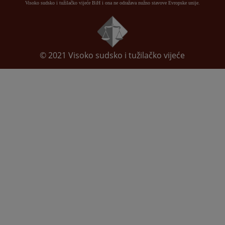
Visoko sudsko i tužilačko vijeće BiH i ona ne odražava nužno stavove Evropske unije.
© 2021
Visoko sudsko i tužilačko vijeće