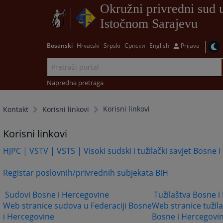
Okružni privredni sud 
Istočnom Sarajevu
Bosanski
Hrvatski
Srpski
Српски
English
Prijava
Napredna pretraga
Korisni linkovi
Kontakt
Korisni linkovi
Korisni linkovi
HJPC | VSTV | VSTS | Visoki sudski i tužilački savjet Bosne 
Registar poslovnih/privrednih subjekata BiH
Sudovi Bosne i Hercegovine
Tužilaštva Bosne 
Web stranice sudova u Federaciji Bosne
Web stranice tužila
i Hercegovine
Bosne i Hercegovi