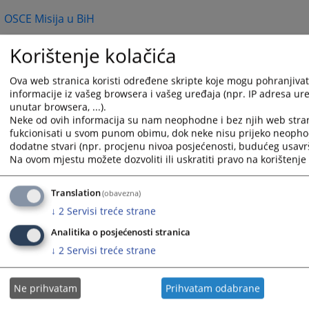
OSCE Misija u BiH
Delegacija Evropske komisije u BiH
Korištenje kolačića
Komisija za imovinske zahtjeve
Ova web stranica koristi određene skripte koje mogu pohranjivati
informacije iz vašeg browsera i vašeg uređaja (npr. IP adresa uređ
raseljenih lica i izbjeglica
unutar browsera, ...).
Neke od ovih informacija su nam neophodne i bez njih web stra
UNHCR BiH
fukcionisati u svom punom obimu, dok neke nisu prijeko neopho
dodatne stvari (npr. procjenu nivoa posjećenosti, budućeg usavrš
Na ovom mjestu možete dozvoliti ili uskratiti pravo na korištenje 
2755
PREGLEDA
Translation
(obavezna)
↓
2
Servisi treće strane
Analitika o posjećenosti stranica
↓
2
Servisi treće strane
1 - 1 / 1
Ne prihvatam
Prihvatam odabrane
1