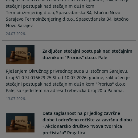
calendar
calendar
stečajni postupak nad stečajnim dužnikom
and
and
Termoinženjering d.o.o, Spasovdanska 34, Istočno Novo
select
select
Sarajevo.Termoinženjering d.o.o., Spasovdanska 34, Istočno
a
a
Novo Sarajev
date.
date.
24.07.2026.
Press
Press
the
the
Zaključen stečajni postupak nad stečajnim
question
question
dužnikom "Prorius" d.o.o. Pale
mark
mark
key
key
Rješenjem Okružnog privrednog suda u Istočnom Sarajevu,
to
to
broj 61 0 St 016629 25 St od 10.07.2026. godine, zaključen je
get
get
stečajni postupak nad stečajnim dužnikom "Prorius" d.o.o.
the
the
Pale, sa sjedištem na adresi Trebevićka broj 20 u Palama.
keyboard
keyboard
shortcuts
shortcuts
13.07.2026.
for
for
changing
changing
Data saglasnost na prijedlog završne
dates.
dates.
diobe i određeno ročište za završnu diobu
- Akcionarsko društvo ''Nova tvornica
prečistača'' Rogatica