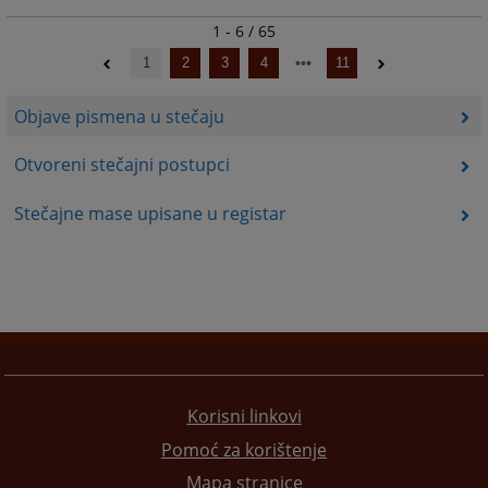
1 - 6 / 65
1
2
3
4
11
Objave pismena u stečaju
Otvoreni stečajni postupci
Stečajne mase upisane u registar
Korisni linkovi
Pomoć za korištenje
Mapa stranice