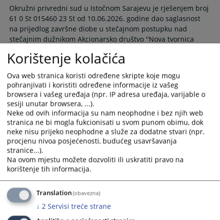
Okružni privredni sud u Istočnom Sarajevu je rješenjem broj
61 0 St 015460 23 St od 10.06.2026. godine dao saglasnost
na prijedlog završne diobe u stečajnom postupku nad
stečajnim dužnikom Akcionarsko društvo ''Nova tvornica
prečistača'' Rogatica, te je istim rješenjem određeno ročište
Korištenje kolačića
za glavnu diobu za dan 08.07.2026. godine u 10:00 sati u
prostorijama suda.
Ova web stranica koristi određene skripte koje mogu
11.06.2026.
pohranjivati i koristiti određene informacije iz vašeg
browsera i vašeg uređaja (npr. IP adresa uređaja, varijable o
sesiji unutar browsera, ...).
Otvoren stečajni postupak nad pravnim
Neke od ovih informacija su nam neophodne i bez njih web
licem „Novi Autodijelovi“ a.d. Rudo
stranica ne bi mogla fukcionisati u svom punom obimu, dok
neke nisu prijeko neophodne a služe za dodatne stvari (npr.
procjenu nivoa posjećenosti, budućeg usavršavanja
Rješenjem Okružnog privrednog suda u Istočnom Sarajevu,
stranice...).
broj: 61 0 St 017854 26 St od 08.06.2026. godine, otvoren je
Na ovom mjestu možete dozvoliti ili uskratiti pravo na
stečajni postupak nad pravnim licem „Novi Autodijelovi“ a.d.
korištenje tih informacija.
Rudo, Industrijska bb, Rudo.
08.06.2026.
Translation
(obavezna)
↓
2
Servisi treće strane
Zakazana skupština povjerilaca nad