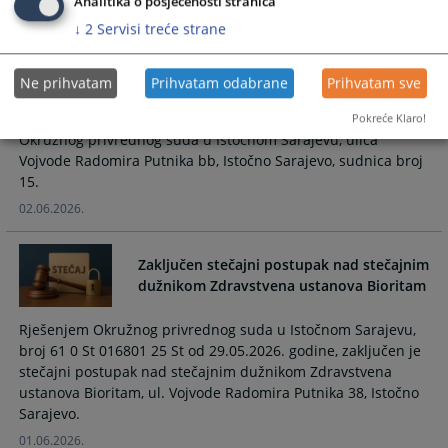
imovinom pravnog lica Društvo sa
Analitika o posjećenosti stranica
ograničenom odgovornošću za
↓
2
Servisi treće strane
proizvodnju, trgovinu i usluge Katerpilar
d.o.o. Sokolac
Ne prihvatam
Prihvatam odabrane
Prihvatam sve
Zakazuje se skupština povjerilaca za dan PETAK 03.07.2026.
godine u 11:00 sati koje će se održati u prostorijama
Pokreće Klaro!
Okružnog privrednog suda u Istočnom Sarajevu, ulica
Vojvode Radomira Putnika bb, Istočno Sarajevo, sudnica broj
15.
02.06.2026.
Zaključen stečajni postupak nad stečajnim
dužnikom Zdravstvena ustanova Bioritam
Rješenjem Okružnog privrednog suda u Istočnom Sarajevu,
broj 61 0 St 016801 25 St od 29.05.2026. godine, zaključen je
stečajni postupak nad stečajnim dužnikom Zdravstvena
ustanova Bioritam, ul. Vojvode Radomira Putnika 38, Istočno
Sarajevo.
01.06.2026.