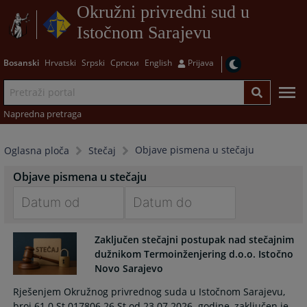
Okružni privredni sud u
Istočnom Sarajevu
Bosanski
Hrvatski
Srpski
Српски
English
Prijava
Napredna pretraga
Objave pismena u stečaju
Oglasna ploča
Stečaj
Objave pismena u stečaju
Navigate
Navigate
Zaključen stečajni postupak nad stečajnim
forward
forward
dužnikom Termoinženjering d.o.o. Istočno
to
to
Novo Sarajevo
interact
interact
with
with
Rješenjem Okružnog privrednog suda u Istočnom Sarajevu,
the
the
broj 61 0 St 017806 26 St od 23.07.2026. godine, zaključen je