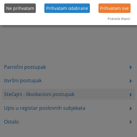
Ne prihvatam
Prihvatam odabrane
Prihvatam sve
Pokreće Klaro!
Parnični postupak
Izvršni postupak
Stečajni - likvidacioni postupak
Upis u registar poslovnih subjekata
Ostalo