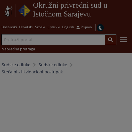
Okružni privredni sud u
Istočnom Sarajevu
Bosanski
Hrvatski
Srpski
Српски
English
Prijava
Napredna pretraga
Sudske odluke
Sudske odluke
Stečajni - likvidacioni postupak